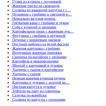
Гуляш из курицы с подливкой
Жареная треска на сковороде
Солянка из квашеной капусты с с…
Пельмени с грибами и сметаной в…
Нереально вкусная печень
Гречневая каша с грибами и луком
Соба с курицей и овощами
Картофельное пюре с жареным лук…
Фетучини с грибами и ветчиной
Печенье с вишневым джемом
Постный майонез из белой фасоли
Жареная картошка с грибами
Воздушные жареные пирожки
Свинина по-китайски с овощами
Картофель в микроволновке
Минтай с картошкой в духовке
Хычины с сыром и картофелем
Хычины с сыром
Нежная жареная куриная печень
Картошка в духовке с золотой ко…
Цветная капуста в духовке
Тефтели на пару из говядины
Селедка по-корейски
Солянка из капусты с сосисками