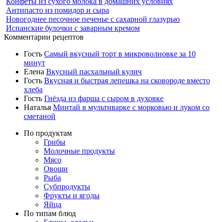
Конфеты из сухого молока в домашних условиях
Антипасто из помидор и сыра
Новогоднее песочное печенье с сахарной глазурью
Испанские булочки с заварным кремом
Комментарии рецептов
Гость
Самый вкусный торт в микроволновке за 10
минут
Елена
Вкусный пасхальный кулич
Гость
Вкусная и быстрая лепешка на сковороде вместо
хлеба
Гость
Гнёзда из фарша с сыром в духовке
Наталья
Минтай в мультиварке с морковью и луком со
сметаной
По продуктам
Грибы
Молочные продукты
Мясо
Овощи
Рыба
Субпродукты
Фрукты и ягоды
Яйца
По типам блюд