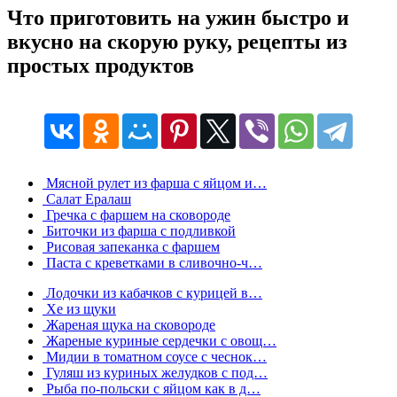
Что приготовить на ужин быстро и
вкусно на скорую руку, рецепты из
простых продуктов
Мясной рулет из фарша с яйцом и…
Салат Ералаш
Гречка с фаршем на сковороде
Биточки из фарша с подливкой
Рисовая запеканка с фаршем
Паста с креветками в сливочно-ч…
Лодочки из кабачков с курицей в…
Хе из щуки
Жареная щука на сковороде
Жареные куриные сердечки с овощ…
Мидии в томатном соусе с чеснок…
Гуляш из куриных желудков с под…
Рыба по-польски с яйцом как в д…