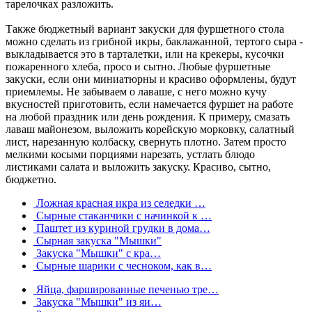
тарелочках разложить.
Также бюджетный вариант закуски для фуршетного стола
можно сделать из грибной икры, баклажанной, тертого сыра -
выкладывается это в тарталетки, или на крекеры, кусочки
пожаренного хлеба, просо и сытно. Любые фуршетные
закуски, если они миниатюрны и красиво оформлены, будут
приемлемы. Не забываем о лаваше, с него можно кучу
вкусностей приготовить, если намечается фуршет на работе
на любой праздник или день рождения. К примеру, смазать
лаваш майонезом, выложить корейскую морковку, салатный
лист, нарезанную колбаску, свернуть плотно. Затем просто
мелкими косыми порциями нарезать, устлать блюдо
листиками салата и выложить закуску. Красиво, сытно,
бюджетно.
Ложная красная икра из селедки …
Сырные стаканчики с начинкой к …
Паштет из куриной грудки в дома…
Сырная закуска "Мышки"
Закуска "Мышки" с кра…
Сырные шарики с чесноком, как в…
Яйца, фаршированные печенью тре…
Закуска "Мышки" из яи…