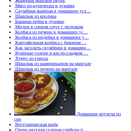
Жареный морской окунь
Мясо по-купечески в духовке
Скумбрия жареная в домашних усл…
Шашлык из кролика
Бараньи ребра в духовке
Мидии в соевом соусе с чесноком
Колбаса из печени в домашних ус…
Колбаса из индейки в домашних у…
Картофельная колбаса с беконом …
Как засолить скумбрию в домашни…
Куриные голени в кисло-сладком …
Хумус из гороха
Шашлык из шампиньонов на мангале
Шашлык из печени на мангале
Домашние котлеты из
сои
Вегетарианская рыба
Очень вкусная соленая горбуша п…