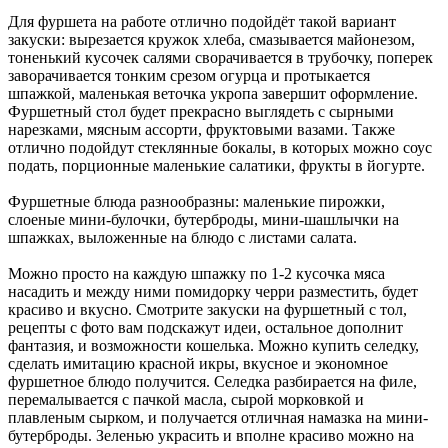
Для фуршета на работе отлично подойдёт такой вариант
закуски: вырезается кружок хлеба, смазывается майонезом,
тоненький кусочек салями сворачивается в трубочку, поперек
заворачивается тонким срезом огурца и протыкается
шпажкой, маленькая веточка укропа завершит оформление.
Фуршетный стол будет прекрасно выглядеть с сырными
нарезками, мясным ассорти, фруктовыми вазами. Также
отлично подойдут стеклянные бокалы, в которых можно соус
подать, порционные маленькие салатики, фрукты в йогурте.
Фуршетные блюда разнообразны: маленькие пирожки,
слоеные мини-булочки, бутерброды, мини-шашлычки на
шпажках, выложенные на блюдо с листами салата.
Можно просто на каждую шпажку по 1-2 кусочка мяса
насадить и между ними помидорку черри разместить, будет
красиво и вкусно. Смотрите закуски на фуршетный с тол,
рецепты с фото вам подскажут идеи, остальное дополнит
фантазия, и возможности кошелька. Можно купить селедку,
сделать имитацию красной икры, вкусное и экономное
фуршетное блюдо получится. Селедка разбирается на филе,
перемалывается с пачкой масла, сырой морковкой и
плавленым сырком, и получается отличная намазка на мини-
бутерброды. Зеленью украсить и вполне красиво можно на