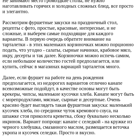
Не занимают место громоздкие столы, не нужно
наготавливать горячих и холодных сложных блюд, все просто
и элегантно.
Рассмотрим фуршетные закуски на праздничный стол,
рецепты с фото, простые, красивые, интересные, и не
сложные, и выберем самые подходящие для каждого
варианты. В первую очередь обратите внимание на
тарталетки - в этих маленьких корзиночках можно порционно
подать, что угодно - салаты, сырные начинки, крабовое мясо,
икру, десерты и так далее. Корзиночки можно испечь самим,
если небольшое количество гостей предполагается, или
купить, сейчас в магазинах вариаций тарталеток много.
Далее, если фуршет на работе на день рождения
предполагается, из недорогих вариантов отлично канапе
всевозможные подойдут, в качестве основы могут быть
крекеры, чипсы, маленькие кусочки хлеба. Канапе могут быть
с морепродуктами, мясные, сырные и десертные. Очень
красиво будет выглядеть такая фуршетная закуска: маленький
кусочек хлеба, по серединке чуток кремового соуса, на
шпажке стоя приколота креветка, сбоку буквально несколько
икринок. Вариант попроще: канапе с селедкой - на кружке из
черного хлебушка, смазанного маслом, размещается веточка
укропа и кусочек селедки. Просто и вкусно.