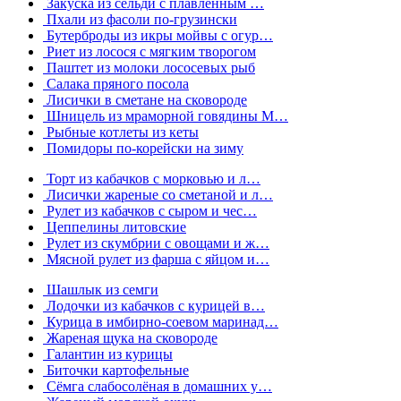
Закуска из сельди с плавленным …
Пхали из фасоли по-грузински
Бутерброды из икры мойвы с огур…
Риет из лосося с мягким творогом
Паштет из молоки лососевых рыб
Салака пряного посола
Лисички в сметане на сковороде
Шницель из мраморной говядины М…
Рыбные котлеты из кеты
Помидоры по-корейски на зиму
Торт из кабачков с морковью и л…
Лисички жареные со сметаной и л…
Рулет из кабачков с сыром и чес…
Цеппелины литовские
Рулет из скумбрии с овощами и ж…
Мясной рулет из фарша с яйцом и…
Шашлык из семги
Лодочки из кабачков с курицей в…
Курица в имбирно-соевом маринад…
Жареная щука на сковороде
Галантин из курицы
Биточки картофельные
Сёмга слабосолёная в домашних у…