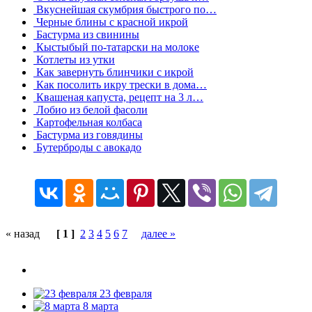
Вкуснейшая скумбрия быстрого по…
Черные блины с красной икрой
Бастурма из свинины
Кыстыбый по-татарски на молоке
Котлеты из утки
Как завернуть блинчики с икрой
Как посолить икру трески в дома…
Квашеная капуста, рецепт на 3 л…
Лобио из белой фасоли
Картофельная колбаса
Бастурма из говядины
Бутерброды с авокадо
« назад
[ 1 ]
2
3
4
5
6
7
далее »
23 февраля
8 марта