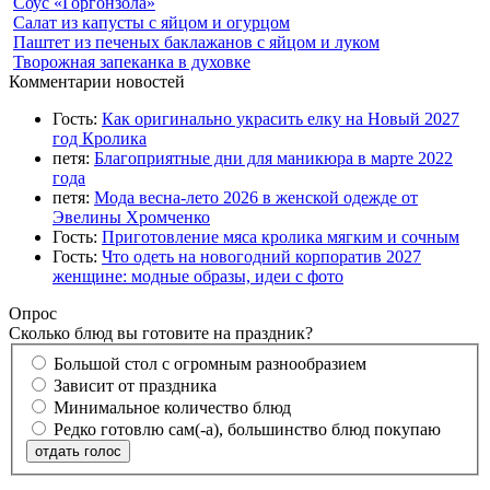
Соус «Горгонзола»
Салат из капусты с яйцом и огурцом
Паштет из печеных баклажанов с яйцом и луком
Творожная запеканка в духовке
Комментарии новостей
Гость:
Как оригинально украсить елку на Новый 2027
год Кролика
петя:
Благоприятные дни для маникюра в марте 2022
года
петя:
Мода весна-лето 2026 в женской одежде от
Эвелины Хромченко
Гость:
Приготовление мяса кролика мягким и сочным
Гость:
Что одеть на новогодний корпоратив 2027
женщине: модные образы, идеи с фото
Опрос
Сколько блюд вы готовите на праздник?
Большой стол с огромным разнообразием
Зависит от праздника
Минимальное количество блюд
Редко готовлю сам(-а), большинство блюд покупаю
отдать голос