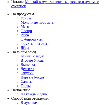
Наталья
Минтай в мультиварке с морковью и луком со
сметаной
По продуктам
Грибы
Молочные продукты
Мясо
Овощи
Рыба
Субпродукты
Фрукты и ягоды
Яйца
По типам блюд
Блины, оладьи
Вторые блюда
Выпечка
Десерты
Закуски
Первые блюда
Салаты
Торты
Назначение
На каждый день
Способ приготовления
В духовке