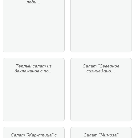
леди…
Теплый салат из
Салат "Северное
баклажанов с по…
сияние&quo…
Салат "Жар-птица" с
Салат "Мимоза"