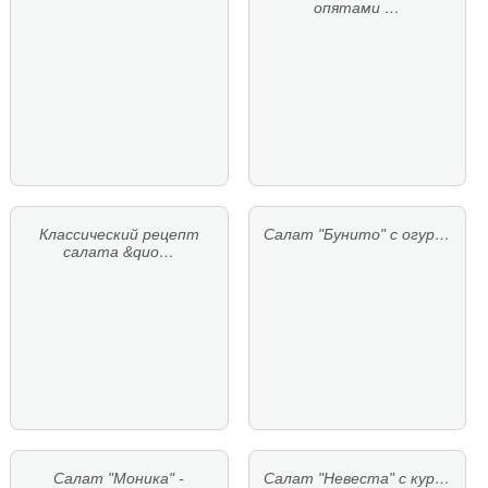
опятами …
Классический рецепт
Салат "Бунито" с огур…
салата &quo…
Салат "Моника" -
Салат "Невеста" с кур…