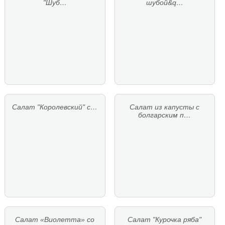
"Шуб…
шубой&q…
Салат "Королевский" с…
Салат из капусты с
болгарским п…
Салат «Виолетта» со
Салат "Курочка ряба"