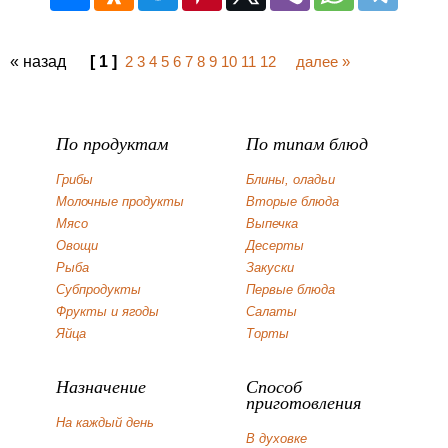
« назад
[ 1 ]
2
3
4
5
6
7
8
9
10
11
12
далее »
По продуктам
По типам блюд
Грибы
Блины, оладьи
Молочные продукты
Вторые блюда
Мясо
Выпечка
Овощи
Десерты
Рыба
Закуски
Субпродукты
Первые блюда
Фрукты и ягоды
Салаты
Яйца
Торты
Назначение
Способ
приготовления
На каждый день
В духовке