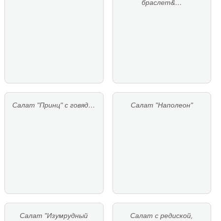
браслет&…
Салат "Принц" с говяд…
Салат "Наполеон"
Салат "Изумрудный
Салат с редиской,