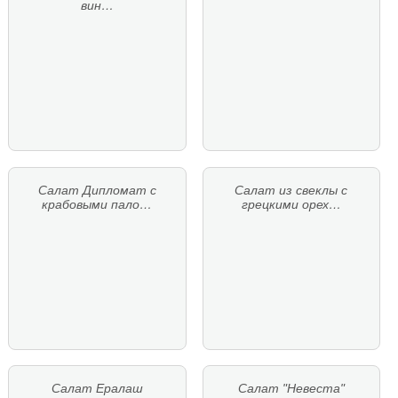
вин…
Салат Дипломат с
Салат из свеклы с
крабовыми пало…
грецкими орех…
Салат Ералаш
Салат "Невеста"