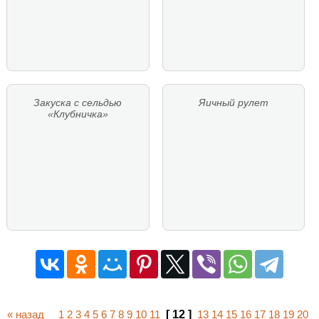
Закуска с сельдью
Яичный рулет
«Клубничка»
« назад
1
2
3
4
5
6
7
8
9
10
11
[ 12 ]
13
14
15
16
17
18
19
20