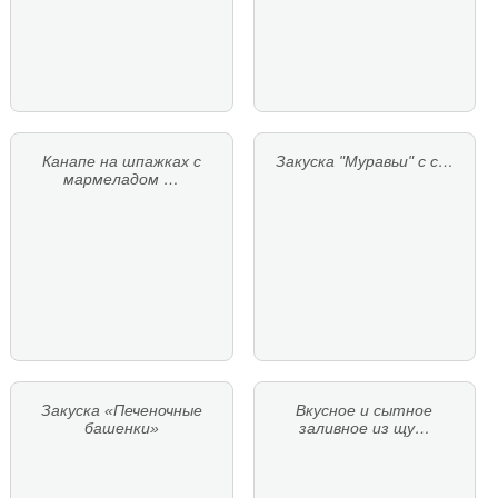
Канапе на шпажках с
Закуска "Муравьи" с с…
мармеладом …
Закуска «Печеночные
Вкусное и сытное
башенки»
заливное из щу…