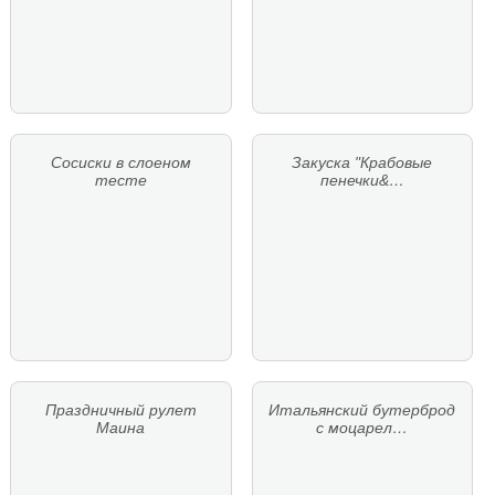
Сосиски в слоеном
Закуска "Крабовые
тесте
пенечки&…
Праздничный рулет
Итальянский бутерброд
Маина
с моцарел…