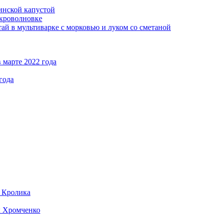
кинской капустой
кроволновке
ай в мультиварке с морковью и луком со сметаной
 марте 2022 года
года
д Кролика
ы Хромченко