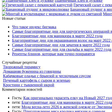
Пшеничный хлеб в духовке
Греческий салат с пе
Банановый пудинг в ми
Минт
Новые статьи
Что такое индекс бигмака
Самые благоприятные дни для хирургических операций в
Благоприятные дни для маникюра в марте 2022 года
Благоприятные дни для окрашивания волос на март 2022 
Самые благоприятные дни для зачатия в марте 2022 года
Самые благоприятные дни для свадьбы в марте 2022 года
Рецепты блинов, которые вам точно понравятся
Случайные рецепты
Творожный тирамису
Домашняя буженина из говядины
Кабачковые оладьи с брынзой и чесночным соусом
Печеный картофель с сыром и зеленью
Кростини с тыквенной икрой
Комментарии новостей
Гость:
Как оригинально украсить елку на Новый 2027 го
петя:
Благоприятные дни для маникюра в марте 2022 года
петя:
Мода весна-лето 2026 в женской одежде от Эвелин
Гость:
Приготовление мяса кролика мягким и сочным