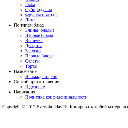
Рыба
Субпродукты
Фрукты и ягоды
Яйца
По типам блюд
Блины, оладьи
Вторые блюда
Выпечка
Десерты
Закуски
Первые блюда
Салаты
Торты
Назначение
На каждый день
Способ приготовления
В духовке
Навигация
Политика конфиденциальности
Copyright © 2012 Every-holiday.Ru Копировать любой материал 