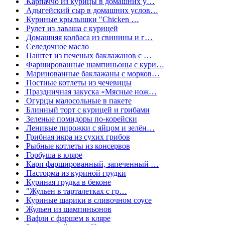
Карпаччо из курицы в домашних у…
Адыгейский сыр в домашних услов…
Куриные крылышки "Chicken …
Рулет из лаваша с курицей
Домашняя колбаса из свинины и г…
Селедочное масло
Паштет из печеных баклажанов с …
Фаршированные шампиньоны с кури…
Маринованные баклажаны с морков…
Постные котлеты из чечевицы
Праздничная закуска «Мясные нож…
Огурцы малосольные в пакете
Блинный торт с курицей и грибами
Зеленые помидоры по-корейски
Ленивые пирожки с яйцом и зелён…
Грибная икра из сухих грибов
Рыбные котлеты из консервов
Горбуша в кляре
Карп фаршированный, запеченный …
Пасторма из куриной грудки
Куриная грудка в беконе
"Жульен в тарталетках с гр…
Куриные шарики в сливочном соусе
Жульен из шампиньонов
Вафли с фаршем в кляре