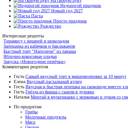
На скорую руку
Недорогой праздник
Новый год 2027
Пасха
Просто праздник
Рождество
Интересные рецепты
Тирамису с вишней и шоколадом
Запеканка из кабачков и баклажанов
Быстрый торт "Наполеон" из лаваша
Яблочно-кокосовые оладьи
Закуска «Новогодние пенёчки»
Комментарии рецептов
Гость
Самый вкусный торт в микроволновке за 10 минут
Елена
Вкусный пасхальный кулич
Гость
Вкусная и быстрая лепешка на сковороде вместо хл
Гость
Гнёзда из фарша с сыром в духовке
Наталья
Минтай в мультиварке с морковью и луком со см
По продуктам
Грибы
Молочные продукты
Мясо
Овощи