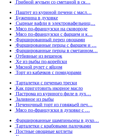
Грибной жульен со сметаной в ск…
Паштет из куриной печени с масл…
Буженина в духовке
Сырные вафли в электровафельниц…
Мясо по-французски на сковороде
Мясо по-французски с фаршем и к…
Фаршированный перец овощами
Фаршированные перцы с фаршем и …
Фаршированные перцы в сметанном…
Отбивные из вешенок
Хе из рыбы по-корейски
Мясной рулет с яйцом
Торт из кабачков с помидорами
Тарталетки с печенью трески
Как приготовить икорное масло
Пастрома из куриного филе в дух…
Заливное из рыбы
Печеночный торт из говяжьей печ…
Мясо по-французски в духовке с …
Фаршированные шампиньоны в духо…
Тарталетки с крабовыми палочками
Постные овощные котлеты