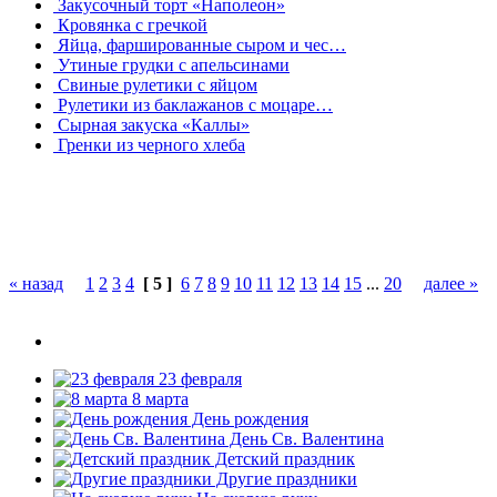
Закусочный торт «Наполеон»
Кровянка с гречкой
Яйца, фаршированные сыром и чес…
Утиные грудки с апельсинами
Свиные рулетики с яйцом
Рулетики из баклажанов с моцаре…
Сырная закуска «Каллы»
Гренки из черного хлеба
« назад
1
2
3
4
[ 5 ]
6
7
8
9
10
11
12
13
14
15
...
20
далее »
23 февраля
8 марта
День рождения
День Св. Валентина
Детский праздник
Другие праздники