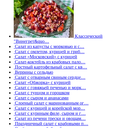
Классический
"Винегрет&quo…
Салат из капусты с морковью и с…
Салат с омлетом, курицей и гриб…
Салат «Московский» с курицей
Салат-коктейль из крабовых пало…
Постный картофельный салат с кв…
Веррины с сельдью
Салат с отварным свиным сердце…
Салат «Обжорка» с курицей
Салат с говяжьей печенью и морк…
Салат с тунцом и горошком
Салат с сыром и ананасами
Слоеный салат с маринованным ог…
Салат с курицей и корейской мор…
Салат с куриным филе, сыром и г…
Салат из печени трески и овощам…
Праздничный салат с крабовыми п…