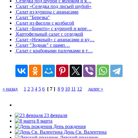
Селёдка под шубой с яблоком и я…
Салат «Селедка под лисьей шубой»
Cалат из курицы с ананасами
Салат "Березка"
Салат из фасоли с колбасой
Салат «Бонито» с курицей и коре…
Картофельный салат с селедкой
Салат «Нежный» с ананасами и ку…
Салат "Зодиак" с шамп…
Салат с крабовыми палочками в т…
« назад
1
2
3
4
5
6
[ 7 ]
8
9
10
11
12
далее »
23 февраля
8 марта
День рождения
День Св. Валентина
Детский праздник