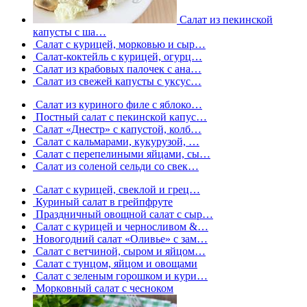
Салат из пекинской
капусты с ша…
Салат с курицей, морковью и сыр…
Салат-коктейль с курицей, огурц…
Салат из крабовых палочек с ана…
Салат из свежей капусты с уксус…
Салат из куриного филе с яблоко…
Постный салат с пекинской капус…
Салат «Днестр» с капустой, колб…
Салат с кальмарами, кукурузой, …
Салат с перепелиными яйцами, сы…
Салат из соленой сельди со свек…
Салат с курицей, свеклой и грец…
Куриный салат в грейпфруте
Праздничный овощной салат с сыр…
Салат с курицей и черносливом &…
Новогодний салат «Оливье» с зам…
Салат с ветчиной, сыром и яйцом…
Салат с тунцом, яйцом и овощами
Салат с зеленым горошком и кури…
Морковный салат с чесноком