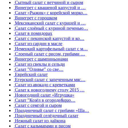
Сытный салат с ветчиной и сыром
Винегрет с квашеной капустой и …
Салат «Рыжик» с корейской морко…
Винегрет с горошком
Мексиканский салат с курицей и …
Салат слоёный с куриной печенью…
Салат в помидорах
Салат с пекинской капустой и ко…
Салат из сардин в масле
Немецкий картофельный салат с м…
Слоеный салат с рисом, грибами …
Винегрет с шампиньонами
Салат из свеклы и сельди
Салат "Оливье" со све…
Еврейский салат
Егерский салат с запеченным мяс…
Салат из авокадо с креветками
Салат к новогоднему столу 2015 …
Новогодний салат «Игрушка»
Салат "Козёл в огороде&quo…
Салат с семгой и сыром
Праздничный салат с грибами «Ша…
Праздничный селёдочный салат
Нежный салат из дайкона
Салат с кальмарами и рисом