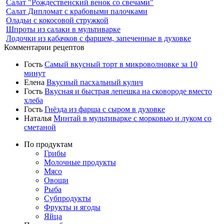
Салат "Рождественский венок со свечами"
Салат Дипломат с крабовыми палочками
Оладьи с кокосовой стружкой
Шпроты из салаки в мультиварке
Лодочки из кабачков с фаршем, запеченные в духовке
Комментарии рецептов
Гость
Самый вкусный торт в микроволновке за 10
минут
Елена
Вкусный пасхальный кулич
Гость
Вкусная и быстрая лепешка на сковороде вместо
хлеба
Гость
Гнёзда из фарша с сыром в духовке
Наталья
Минтай в мультиварке с морковью и луком со
сметаной
По продуктам
Грибы
Молочные продукты
Мясо
Овощи
Рыба
Субпродукты
Фрукты и ягоды
Яйца