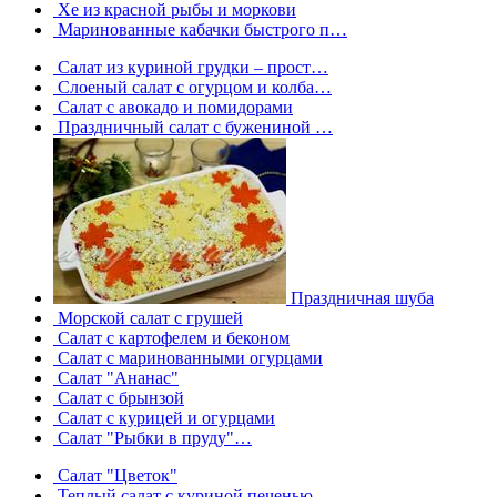
Хе из красной рыбы и моркови
Маринованные кабачки быстрого п…
Салат из куриной грудки – прост…
Слоеный салат с огурцом и колба…
Салат с авокадо и помидорами
Праздничный салат с бужениной …
Праздничная шуба
Морской салат с грушей
Салат с картофелем и беконом
Салат с маринованными огурцами
Салат "Ананас"
Салат с брынзой
Салат с курицей и огурцами
Салат "Рыбки в пруду"…
Салат "Цветок"
Теплый салат с куриной печенью