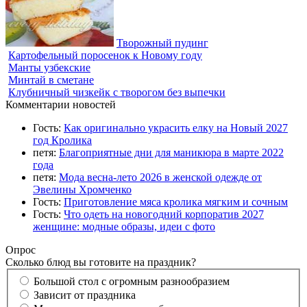
Творожный пудинг
Картофельный поросенок к Новому году
Манты узбекские
Минтай в сметане
Клубничный чизкейк с творогом без выпечки
Комментарии новостей
Гость:
Как оригинально украсить елку на Новый 2027
год Кролика
петя:
Благоприятные дни для маникюра в марте 2022
года
петя:
Мода весна-лето 2026 в женской одежде от
Эвелины Хромченко
Гость:
Приготовление мяса кролика мягким и сочным
Гость:
Что одеть на новогодний корпоратив 2027
женщине: модные образы, идеи с фото
Опрос
Сколько блюд вы готовите на праздник?
Большой стол с огромным разнообразием
Зависит от праздника