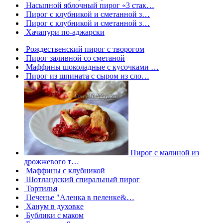
Насыпной яблочный пирог «3 стак…
Пирог с клубникой и сметанной з…
Пирог с клубникой и сметанной з…
Хачапури по-аджарски
Рождественский пирог с творогом
Пирог заливной со сметаной
Маффины шоколадные с кусочками …
Пирог из шпината с сыром из сло…
Пирог с малиной из
дрожжевого т…
Маффины с клубникой
Шотландский спиральный пирог
Тортилья
Печенье "Аленка в пеленке&…
Ханум в духовке
Бублики с маком