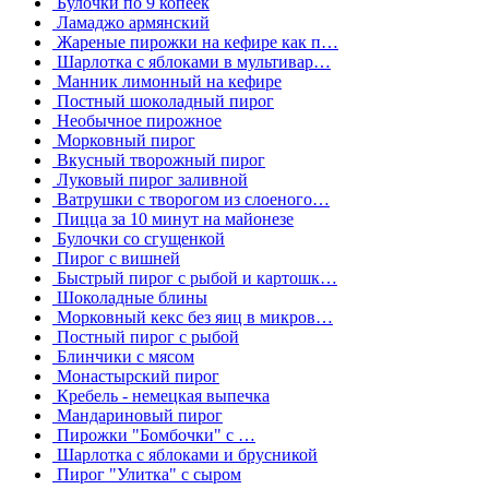
Булочки по 9 копеек
Ламаджо армянский
Жареные пирожки на кефире как п…
Шарлотка с яблоками в мультивар…
Манник лимонный на кефире
Постный шоколадный пирог
Необычное пирожное
Морковный пирог
Вкусный творожный пирог
Луковый пирог заливной
Ватрушки с творогом из слоеного…
Пицца за 10 минут на майонезе
Булочки со сгущенкой
Пирог с вишней
Быстрый пирог с рыбой и картошк…
Шоколадные блины
Морковный кекс без яиц в микров…
Постный пирог с рыбой
Блинчики с мясом
Монастырский пирог
Кребель - немецкая выпечка
Мандариновый пирог
Пирожки "Бомбочки" с …
Шарлотка с яблоками и брусникой
Пирог "Улитка" с сыром