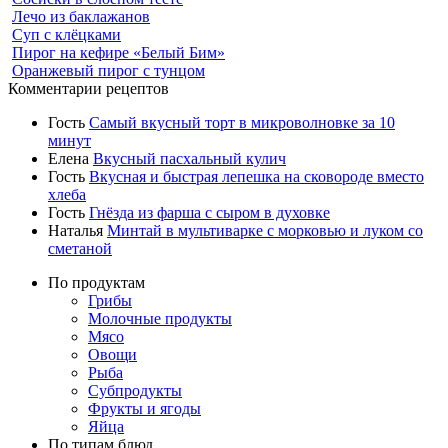
Лечо из баклажанов
Суп с клёцками
Пирог на кефире «Белый Бим»
Оранжевый пирог с тунцом
Комментарии рецептов
Гость
Самый вкусный торт в микроволновке за 10
минут
Елена
Вкусный пасхальный кулич
Гость
Вкусная и быстрая лепешка на сковороде вместо
хлеба
Гость
Гнёзда из фарша с сыром в духовке
Наталья
Минтай в мультиварке с морковью и луком со
сметаной
По продуктам
Грибы
Молочные продукты
Мясо
Овощи
Рыба
Субпродукты
Фрукты и ягоды
Яйца
По типам блюд