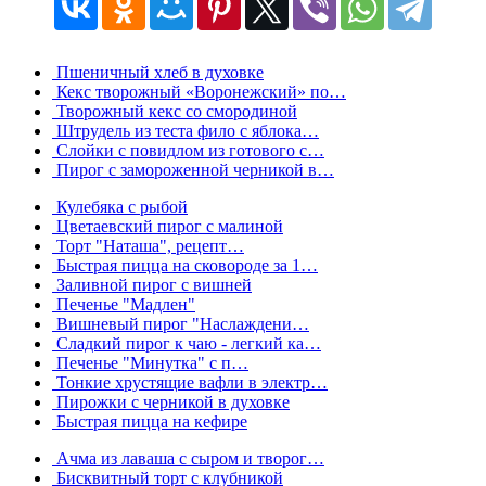
Пшеничный хлеб в духовке
Кекс творожный «Воронежский» по…
Творожный кекс со смородиной
Штрудель из теста фило с яблока…
Слойки с повидлом из готового с…
Пирог с замороженной черникой в…
Кулебяка с рыбой
Цветаевский пирог с малиной
Торт "Наташа", рецепт…
Быстрая пицца на сковороде за 1…
Заливной пирог с вишней
Печенье "Мадлен"
Вишневый пирог "Наслаждени…
Сладкий пирог к чаю - легкий ка…
Печенье "Минутка" с п…
Тонкие хрустящие вафли в электр…
Пирожки с черникой в духовке
Быстрая пицца на кефире
Ачма из лаваша с сыром и творог…
Бисквитный торт с клубникой