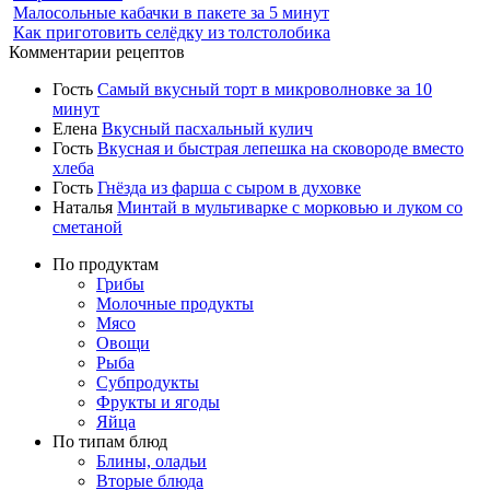
Малосольные кабачки в пакете за 5 минут
Как приготовить селёдку из толстолобика
Комментарии рецептов
Гость
Самый вкусный торт в микроволновке за 10
минут
Елена
Вкусный пасхальный кулич
Гость
Вкусная и быстрая лепешка на сковороде вместо
хлеба
Гость
Гнёзда из фарша с сыром в духовке
Наталья
Минтай в мультиварке с морковью и луком со
сметаной
По продуктам
Грибы
Молочные продукты
Мясо
Овощи
Рыба
Субпродукты
Фрукты и ягоды
Яйца
По типам блюд
Блины, оладьи
Вторые блюда