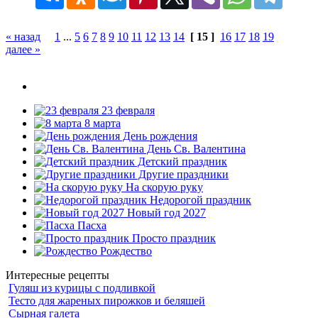
« назад
1
...
5
6
7
8
9
10
11
12
13
14
[ 15 ]
16
17
18
19
далее »
23 февраля
8 марта
День рождения
День Св. Валентина
Детский праздник
Другие праздники
На скорую руку
Недорогой праздник
Новый год 2027
Пасха
Просто праздник
Рождество
Интересные рецепты
Гуляш из курицы с подливкой
Тесто для жареных пирожков и беляшей
Сырная галета