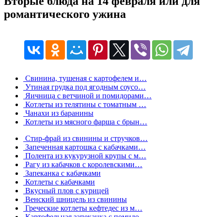
Вторые блюда на 14 февраля или для
романтического ужина
Свинина, тушеная с картофелем и…
Утиная грудка под ягодным соусо…
Яичница с ветчиной и помидорами…
Котлеты из телятины с томатным …
Чанахи из баранины
Котлеты из мясного фарша с брын…
Стир-фрай из свинины и стручков…
Запеченная картошка с кабачками…
Полента из кукурузной крупы с м…
Рагу из кабачков с королевскими…
Запеканка с кабачками
Котлеты с кабачками
Вкусный плов с курицей
Венский шницель из свинины
Греческие котлеты кефтедес из м…
Картофельная запеканка с помидо…