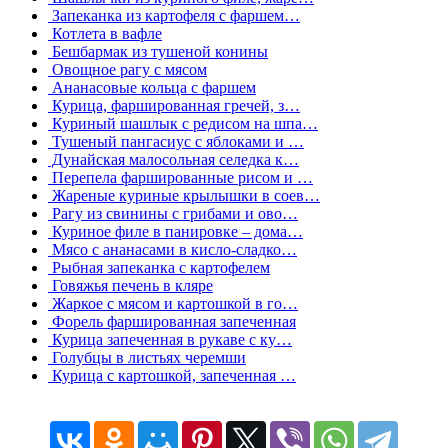
Запеканка из картофеля с фаршем…
Котлета в вафле
Бешбармак из тушеной конины
Овощное рагу с мясом
Ананасовые кольца с фаршем
Курица, фаршированная гречей, з…
Куриный шашлык с редисом на шпа…
Тушеный пангасиус с яблоками и …
Дунайская малосольная селедка к…
Перепела фаршированные рисом и …
Жареные куриные крылышки в соев…
Рагу из свинины с грибами и ово…
Куриное филе в панировке – дома…
Мясо с ананасами в кисло-сладко…
Рыбная запеканка с картофелем
Говяжья печень в кляре
Жаркое с мясом и картошкой в го…
Форель фаршированная запеченная
Курица запеченная в рукаве с ку…
Голубцы в листьях черемши
Курица с картошкой, запеченная …