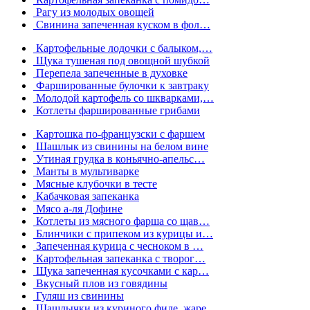
Рагу из молодых овощей
Свинина запеченная куском в фол…
Картофельные лодочки с балыком,…
Щука тушеная под овощной шубкой
Перепела запеченные в духовке
Фаршированные булочки к завтраку
Молодой картофель со шкварками,…
Котлеты фаршированные грибами
Картошка по-французски с фаршем
Шашлык из свинины на белом вине
Утиная грудка в коньячно-апельс…
Манты в мультиварке
Мясные клубочки в тесте
Кабачковая запеканка
Мясо а-ля Дофине
Котлеты из мясного фарша со щав…
Блинчики с припеком из курицы и…
Запеченная курица с чесноком в …
Картофельная запеканка с творог…
Щука запеченная кусочками с кар…
Вкусный плов из говядины
Гуляш из свинины
Шашлычки из куриного филе, жаре…