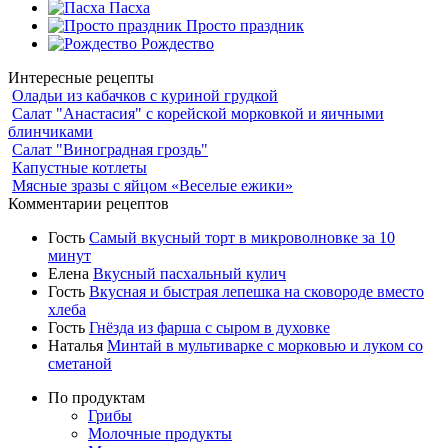
Пасха
Просто праздник
Рождество
Интересные рецепты
Оладьи из кабачков с куриной грудкой
Салат "Анастасия" с корейской морковкой и яичными
блинчиками
Салат "Виноградная гроздь"
Капустные котлеты
Мясные зразы с яйцом «Веселые ежики»
Комментарии рецептов
Гость
Самый вкусный торт в микроволновке за 10
минут
Елена
Вкусный пасхальный кулич
Гость
Вкусная и быстрая лепешка на сковороде вместо
хлеба
Гость
Гнёзда из фарша с сыром в духовке
Наталья
Минтай в мультиварке с морковью и луком со
сметаной
По продуктам
Грибы
Молочные продукты