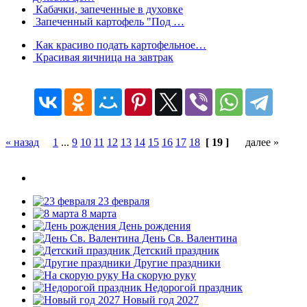
Кабачки, запеченные в духовке
Запеченный картофель "Под …
Как красиво подать картофельное…
Красивая яичница на завтрак
« назад
1
...
9
10
11
12
13
14
15
16
17
18
[ 19 ]
далее »
23 февраля
8 марта
День рождения
День Св. Валентина
Детский праздник
Другие праздники
На скорую руку
Недорогой праздник
Новый год 2027