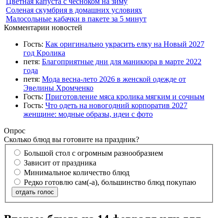
Цветная капуста с чесноком на зиму
Соленая скумбрия в домашних условиях
Малосольные кабачки в пакете за 5 минут
Комментарии новостей
Гость:
Как оригинально украсить елку на Новый 2027
год Кролика
петя:
Благоприятные дни для маникюра в марте 2022
года
петя:
Мода весна-лето 2026 в женской одежде от
Эвелины Хромченко
Гость:
Приготовление мяса кролика мягким и сочным
Гость:
Что одеть на новогодний корпоратив 2027
женщине: модные образы, идеи с фото
Опрос
Сколько блюд вы готовите на праздник?
Большой стол с огромным разнообразием
Зависит от праздника
Минимальное количество блюд
Редко готовлю сам(-а), большинство блюд покупаю
отдать голос