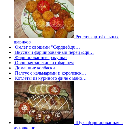
Рецепт картофельных
шариков
Омлет с овощами "Сердце&qu…
Вкусный фаршированный перец &qu…
Фаршированные ракушки
Овощная запеканка с фаршем
Домашние колбаски
Палтус с кальмарами и королевск…
Котлеты из куриного филе с майо…
Щука фаршированная в
духовке це…