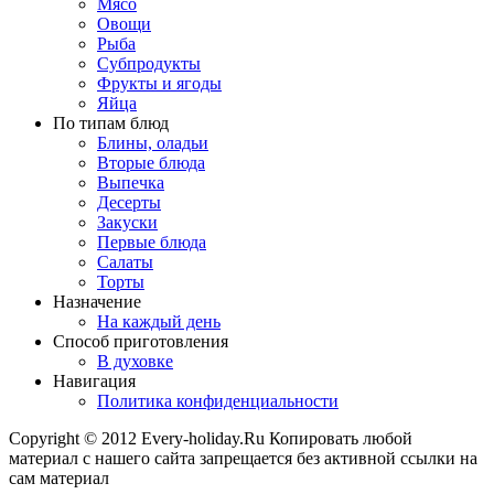
Мясо
Овощи
Рыба
Субпродукты
Фрукты и ягоды
Яйца
По типам блюд
Блины, оладьи
Вторые блюда
Выпечка
Десерты
Закуски
Первые блюда
Салаты
Торты
Назначение
На каждый день
Способ приготовления
В духовке
Навигация
Политика конфиденциальности
Copyright © 2012 Every-holiday.Ru Копировать любой
материал с нашего сайта запрещается без активной ссылки на
сам материал