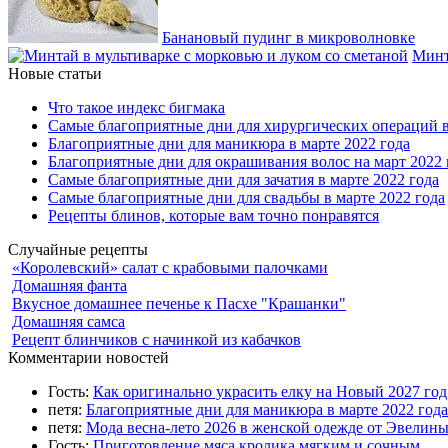
Банановый пудинг в микроволновке
Минт
Новые статьи
Что такое индекс бигмака
Самые благоприятные дни для хирургических операций в
Благоприятные дни для маникюра в марте 2022 года
Благоприятные дни для окрашивания волос на март 2022 
Самые благоприятные дни для зачатия в марте 2022 года
Самые благоприятные дни для свадьбы в марте 2022 года
Рецепты блинов, которые вам точно понравятся
Случайные рецепты
«Королевский» салат с крабовыми палочками
Домашняя фанта
Вкусное домашнее печенье к Пасхе "Крашанки"
Домашняя самса
Рецепт блинчиков с начинкой из кабачков
Комментарии новостей
Гость:
Как оригинально украсить елку на Новый 2027 го
петя:
Благоприятные дни для маникюра в марте 2022 года
петя:
Мода весна-лето 2026 в женской одежде от Эвелин
Гость:
Приготовление мяса кролика мягким и сочным