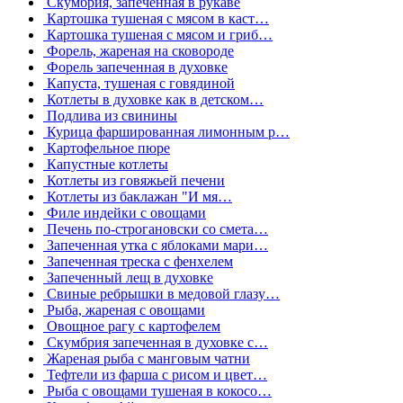
Скумбрия, запеченная в рукаве
Картошка тушеная с мясом в каст…
Картошка тушеная с мясом и гриб…
Форель, жареная на сковороде
Форель запеченная в духовке
Капуста, тушеная с говядиной
Котлеты в духовке как в детском…
Подлива из свинины
Курица фаршированная лимонным р…
Картофельное пюре
Капустные котлеты
Котлеты из говяжьей печени
Котлеты из баклажан "И мя…
Филе индейки с овощами
Печень по-строгановски со смета…
Запеченная утка с яблоками мари…
Запеченная треска с фенхелем
Запеченный лещ в духовке
Свиные ребрышки в медовой глазу…
Рыба, жареная с овощами
Овощное рагу с картофелем
Скумбрия запеченная в духовке с…
Жареная рыба с манговым чатни
Тефтели из фарша с рисом и цвет…
Рыба с овощами тушеная в кокосо…