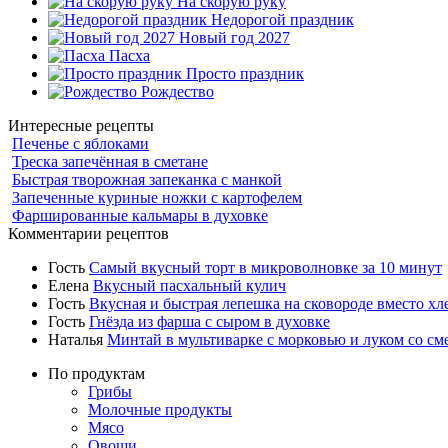
На скорую руку
Недорогой праздник
Новый год 2027
Пасха
Просто праздник
Рождество
Интересные рецепты
Печенье с яблоками
Треска запечённая в сметане
Быстрая творожная запеканка с манкой
Запеченные куриные ножки с картофелем
Фаршированные кальмары в духовке
Комментарии рецептов
Гость
Самый вкусный торт в микроволновке за 10 минут
Елена
Вкусный пасхальный кулич
Гость
Вкусная и быстрая лепешка на сковороде вместо хл
Гость
Гнёзда из фарша с сыром в духовке
Наталья
Минтай в мультиварке с морковью и луком со см
По продуктам
Грибы
Молочные продукты
Мясо
Овощи