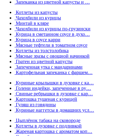
Запеканка из цветной капусты и …
Котлеты из капусты
Чахохбили из курицы
Минтай в кляре
Чахохбили из курицы по-грузински
Курица в сметанном соусе в духо…
Курица в соусе карри
Мясные тефтели в томатном соусе
Котлеты из толстолобика
Мясные зразы с овощной начинкой
Гратен из цветной капусты
Запеченная утка с мандаринами
Картофельная запеканка с фаршем…
Куриные крылышки в духовке с ка…
Голени индейки, запеченные в ру…
Свиные ребрышки в духовке с кар…
Картошка тушеная с курицей
Гуляш из говядины
Куриные наггетсы в домашних усл…
Цыплёнок табака на сковороде
Котлеты в духовке с подливкой
Жареная картошка с ароматом коп…