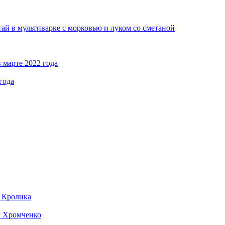
ай в мультиварке с морковью и луком со сметаной
 марте 2022 года
года
д Кролика
ы Хромченко