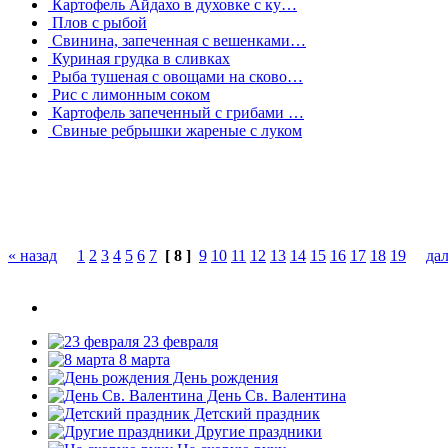
Картофель Айдахо в духовке с ку…
Плов с рыбой
Свинина, запеченная с вешенками…
Куриная грудка в сливках
Рыба тушеная с овощами на сково…
Рис с лимонным соком
Картофель запеченный с грибами …
Свиные ребрышки жареные с луком
« назад
1
2
3
4
5
6
7
[ 8 ]
9
10
11
12
13
14
15
16
17
18
19
дал
23 февраля
8 марта
День рождения
День Св. Валентина
Детский праздник
Другие праздники