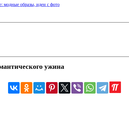
: модные образы, идеи с фото
омантического ужина