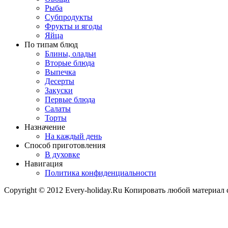
Рыба
Субпродукты
Фрукты и ягоды
Яйца
По типам блюд
Блины, оладьи
Вторые блюда
Выпечка
Десерты
Закуски
Первые блюда
Салаты
Торты
Назначение
На каждый день
Способ приготовления
В духовке
Навигация
Политика конфиденциальности
Copyright © 2012 Every-holiday.Ru Копировать любой материал 