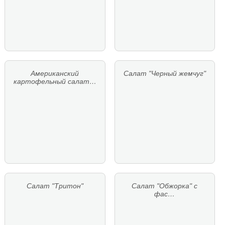
Американский
Салат "Черный жемчуг"
картофельный салат…
Салат "Тритон"
Салат "Обжорка" с
фас…