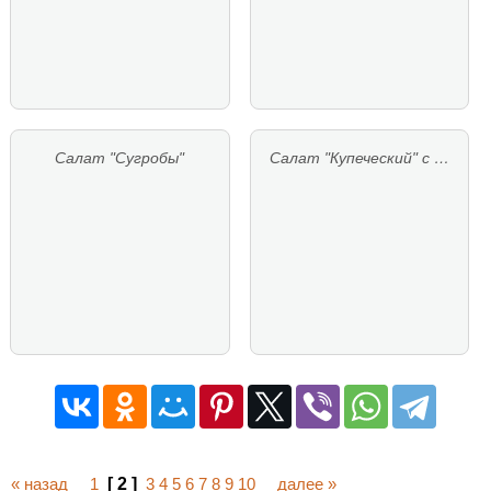
Салат "Сугробы"
Салат "Купеческий" с …
« назад
1
[ 2 ]
3
4
5
6
7
8
9
10
далее »