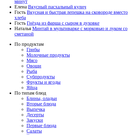
минут
Елена
Вкусный пасхальный кулич
Гость
Вкусная и быстрая лепешка на сковороде вместо
хлеба
Гость
Гнёзда из фарша с сыром в духовке
Наталья
Минтай в мультиварке с морковью и луком со
сметаной
По продуктам
Грибы
Молочные продукты
Мясо
Овощи
Рыба
Субпродукты
Фрукты и ягоды
Яйца
По типам блюд
Блины, оладьи
Вторые блюда
Выпечка
Десерты
Закуски
Первые блюда
Салаты