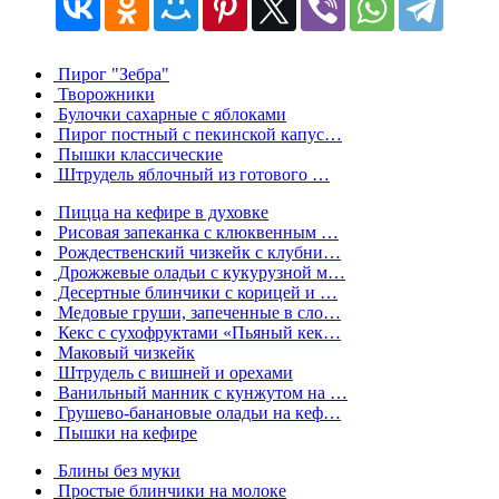
Пирог "Зебра"
Творожники
Булочки сахарные с яблоками
Пирог постный с пекинской капус…
Пышки классические
Штрудель яблочный из готового …
Пицца на кефире в духовке
Рисовая запеканка с клюквенным …
Рождественский чизкейк с клубни…
Дрожжевые оладьи с кукурузной м…
Десертные блинчики с корицей и …
Медовые груши, запеченные в сло…
Кекс с сухофруктами «Пьяный кек…
Маковый чизкейк
Штрудель с вишней и орехами
Ванильный манник с кунжутом на …
Грушево-банановые оладьи на кеф…
Пышки на кефире
Блины без муки
Простые блинчики на молоке