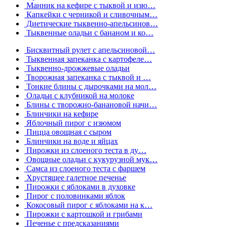
Манник на кефире с тыквой и изю…
Капкейки с черникой и сливочным…
Диетические тыквенно-апельсинов…
Тыквенные оладьи с бананом и ко…
Бисквитный рулет с апельсиновой…
Тыквенная запеканка с картофеле…
Тыквенно-дрожжевые оладьи
Творожная запеканка с тыквой и …
Тонкие блины с дырочками на мол…
Оладьи с клубникой на молоке
Блины с творожно-банановой начи…
Блинчики на кефире
Яблочный пирог с изюмом
Пицца овощная с сыром
Блинчики на воде и яйцах
Пирожки из слоеного теста в ду…
Овощные оладьи с кукурузной мук…
Cамса из слоеного теста с фаршем
Хрустящее галетное печенье
Пирожки с яблоками в духовке
Пирог с половинками яблок
Кокосовый пирог с яблоками на к…
Пирожки с картошкой и грибами
Печенье с предсказаниями