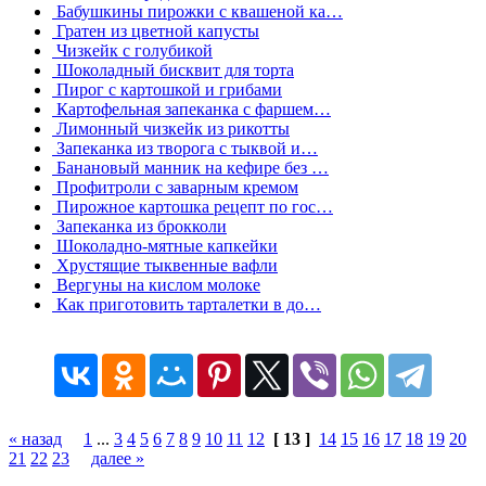
Бабушкины пирожки с квашеной ка…
Гратен из цветной капусты
Чизкейк с голубикой
Шоколадный бисквит для торта
Пирог с картошкой и грибами
Картофельная запеканка с фаршем…
Лимонный чизкейк из рикотты
Запеканка из творога с тыквой и…
Банановый манник на кефире без …
Профитроли с заварным кремом
Пирожное картошка рецепт по гос…
Запеканка из брокколи
Шоколадно-мятные капкейки
Хрустящие тыквенные вафли
Вергуны на кислом молоке
Как приготовить тарталетки в до…
« назад
1
...
3
4
5
6
7
8
9
10
11
12
[ 13 ]
14
15
16
17
18
19
20
21
22
23
далее »