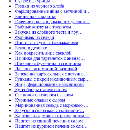
Суфле из курицы
Гренки из черного хлеба
Фаршированные яйца с ветчиной и…
Блины на сыворотке
Горячие роллы в домашних услови…
Рыбные котлеты с творогом
Закуска из слоёного теста и гру…
Форшмак из сельди
Постная закуска с баклажанами
Бекон в духовке
Как покрасить яйца свеклой
Начинка для тарталеток с ананас…
Шикарная буженина из свинины
Лаваш с витаминной начинкой
Запеканка картофельная с ветчин…
Гунканы с икрой и сливочным сыр…
Яйца, фаршированные маслинами
Бутерброды с апельсином
Сырники из творога с сыром
Куриные оладьи с сыром
Маринованная сельдь с морковью …
Закуска из кабачков с грибной и…
Картошка-гармошка с розмарином …
Паштет из свиной печени с салом
Паштет из куриной печени со сли…