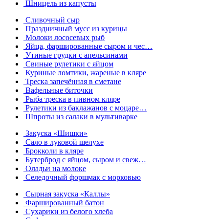
Шницель из капусты
Сливочный сыр
Праздничный мусс из курицы
Молоки лососевых рыб
Яйца, фаршированные сыром и чес…
Утиные грудки с апельсинами
Свиные рулетики с яйцом
Куриные ломтики, жареные в кляре
Треска запечённая в сметане
Вафельные биточки
Рыба треска в пивном кляре
Рулетики из баклажанов с моцаре…
Шпроты из салаки в мультиварке
Закуска «Шишки»
Сало в луковой шелухе
Брокколи в кляре
Бутерброд с яйцом, сыром и свеж…
Оладьи на молоке
Селедочный форшмак с морковью
Сырная закуска «Каллы»
Фаршированный батон
Сухарики из белого хлеба