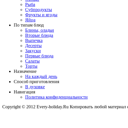
Рыба
Субпродукты
Фрукты и ягоды
Яйца
По типам блюд
Блины, оладьи
Вторые блюда
Выпечка
Десерты
Закуски
Первые блюда
Салаты
Торты
Назначение
На каждый день
Способ приготовления
В духовке
Навигация
Политика конфиденциальности
Copyright © 2012 Every-holiday.Ru Копировать любой материал 