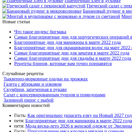
Пшеничный хлеб в духовке
Греческий салат с пе
Банановый пудинг в ми
Минт
Новые статьи
Что такое индекс бигмака
Самые благоприятные дни для хирургических операций в
Благоприятные дни для маникюра в марте 2022 года
Благоприятные дни для окрашивания волос на март 2022 
Самые благоприятные дни для зачатия в марте 2022 года
Самые благоприятные дни для свадьбы в марте 2022 года
Рецепты блинов, которые вам точно понравятся
Случайные рецепты
Тыквенно-морковные оладьи на дрожжах
Галета с яблоками и изюмом
Скумбрия, запеченная в рукаве
Салат с консервированным тунцом и помидорами
Заливной пирог с рыбой
Комментарии новостей
Гость:
Как оригинально украсить елку на Новый 2027 го
петя:
Благоприятные дни для маникюра в марте 2022 года
петя:
Мода весна-лето 2026 в женской одежде от Эвелин
Гость:
Приготовление мяса кролика мягким и сочным