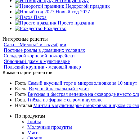
На скорую руку
Недорогой праздник
Новый год 2027
Пасха
Просто праздник
Рождество
Интересные рецепты
Салат "Мимоза" из скумбрии
Постные роллы в домашних условиях
Сельдерей корневой по-корейски
Яблочный джем в мультиварке
Польский крупник - медовый ликер
Комментарии рецептов
Гость
Самый вкусный торт в микроволновке за 10 минут
Елена
Вкусный пасхальный кулич
Гость
Вкусная и быстрая лепешка на сковороде вместо хл
Гость
Гнёзда из фарша с сыром в духовке
Наталья
Минтай в мультиварке с морковью и луком со см
По продуктам
Грибы
Молочные продукты
Мясо
Овощи