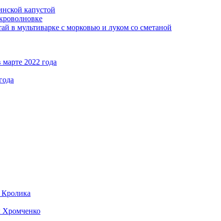
кинской капустой
кроволновке
ай в мультиварке с морковью и луком со сметаной
 марте 2022 года
года
д Кролика
ы Хромченко