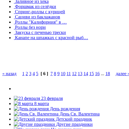
Заливное из хека
Форшмак из селёдки
Спринг-роллы с курицей
Сациви из баклажанов
Роллы "Калифорния" в …
Роллы без нори
Закуска с печенью трески
Канапе на шпажках с красной рыб…
« назад
1
2
3
4
5
[ 6 ]
7
8
9
10
11
12
13
14
15
16
...
18
далее 
23 февраля
8 марта
День рождения
День Св. Валентина
Детский праздник
Другие праздники