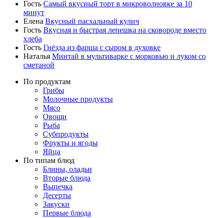
Гость
Самый вкусный торт в микроволновке за 10
минут
Елена
Вкусный пасхальный кулич
Гость
Вкусная и быстрая лепешка на сковороде вместо
хлеба
Гость
Гнёзда из фарша с сыром в духовке
Наталья
Минтай в мультиварке с морковью и луком со
сметаной
По продуктам
Грибы
Молочные продукты
Мясо
Овощи
Рыба
Субпродукты
Фрукты и ягоды
Яйца
По типам блюд
Блины, оладьи
Вторые блюда
Выпечка
Десерты
Закуски
Первые блюда