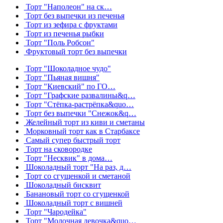
Торт "Наполеон" на ск…
Торт без выпечки из печенья
Торт из зефира с фруктами
Торт из печенья рыбки
Торт "Поль Робсон"
Фруктовый торт без выпечки
Торт "Шоколадное чудо"
Торт "Пьяная вишня"
Торт "Киевский" по ГО…
Торт "Графские развалины&q…
Торт "Стёпка-растрёпка&quo…
Торт без выпечки "Снежок&q…
Желейный торт из киви и сметаны
Морковный торт как в Старбаксе
Самый супер быстрый торт
Торт на сковородке
Торт "Несквик" в дома…
Шоколадный торт "На раз, д…
Торт со сгущенкой и сметаной
Шоколадный бисквит
Банановый торт со сгущенкой
Шоколадный торт с вишней
Торт "Чародейка"
Торт "Молочная девочка&quo…