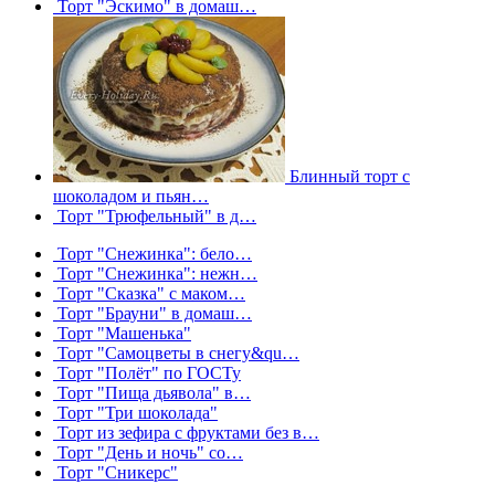
Торт "Эскимо" в домаш…
Блинный торт с
шоколадом и пьян…
Торт "Трюфельный" в д…
Торт "Снежинка": бело…
Торт "Снежинка": нежн…
Торт "Сказка" с маком…
Торт "Брауни" в домаш…
Торт "Машенька"
Торт "Самоцветы в снегу&qu…
Торт "Полёт" по ГОСТу
Торт "Пища дьявола" в…
Торт "Три шоколада"
Торт из зефира с фруктами без в…
Торт "День и ночь" со…
Торт "Сникерс"