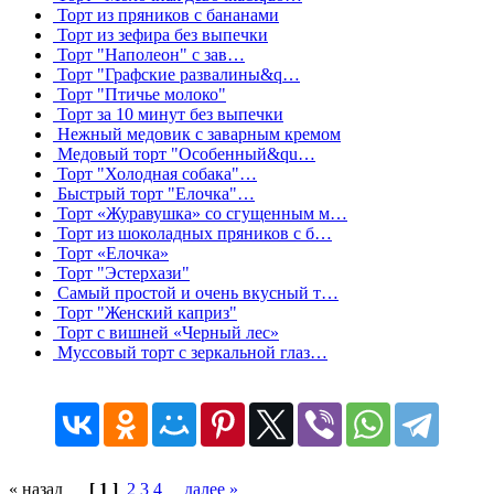
Торт из пряников с бананами
Торт из зефира без выпечки
Торт "Наполеон" с зав…
Торт "Графские развалины&q…
Торт "Птичье молоко"
Торт за 10 минут без выпечки
Нежный медовик с заварным кремом
Медовый торт "Особенный&qu…
Торт "Холодная собака"…
Быстрый торт "Елочка"…
Торт «Журавушка» со сгущенным м…
Торт из шоколадных пряников с б…
Торт «Елочка»
Торт "Эстерхази"
Самый простой и очень вкусный т…
Торт "Женский каприз"
Торт с вишней «Черный лес»
Муссовый торт с зеркальной глаз…
« назад
[ 1 ]
2
3
4
далее »