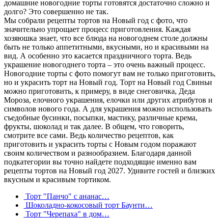
домашние новогодние торты готовятся достаточно сложно и
долго? Это совершенно не так.
Мы собрали рецепты тортов на Новый год с фото, что
значительно упрощает процесс приготовления. Каждая
хозяюшка знает, что все блюда на новогоднем столе должны
быть не только аппетитными, вкусными, но и красивыми на
вид. А особенно это касается праздничного торта. Ведь
украшение новогоднего торта – это очень важный процесс.
Новогодние торты с фото помогут вам не только приготовить,
но и украсить торт на Новый год. Торт на Новый год Свиньи
можно приготовить, к примеру, в виде снеговичка, Деда
Мороза, елочного украшения, елочки или других атрибутов и
символов нового года. А для украшения можно использовать
съедобные бусинки, посыпки, мастику, различные крема,
фрукты, шоколад и так далее. В общем, что говорить,
смотрите все сами. Ведь количество рецептов, как
приготовить и украсить торты с Новым годом поражают
своим количеством и разнообразием. Благодаря данной
подкатегории вы точно найдете подходящие именно вам
рецепты тортов на Новый год 2027. Удивите гостей и близких
вкусным и красивым тортиком.
Торт "Панчо" с ананас…
Шоколадно-кокосовый торт Баунти…
Торт "Черепаха" в дом…