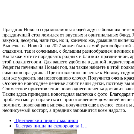
Праздник Нового года миллионы людей ждут с большим нетерп
праздничный стол ломился от вкусных и оригинальных блюд. Х
закуски, десерты, напитки, но и, конечно же, домашняя выпечк
Выпечка на Новый год 2027 может быть самой разнообразной. Э
сладкими, так и солеными, с большим разнообразием начинок 
Вы также хотите порадовать родных и близких праздничной, а
этой подкатегории. Для вашего удобства в данной подкатегори
Рецепты печенья на Новый год, вы также найдете в этой подка
символов праздника. Приготовленное печенье к Новому году мо
или же украсить им новогоднюю елочку. Получится очень крас
Особенно новогоднее печенье любят наши детки, поэтому вы м
Совместное приготовление новогоднего печенья доставит ваше
Также здесь приведена новогодняя выпечка с фото. Благодаря 
проблем смогут справиться с приготовлением домашней выпе
помните, новогодняя выпечка получится еще вкуснее, если вы 
неописуемый восторг, а праздник запомнится всем надолго.
Цветаевский пирог с малиной
Быстрая пицца на сковороде за 1…