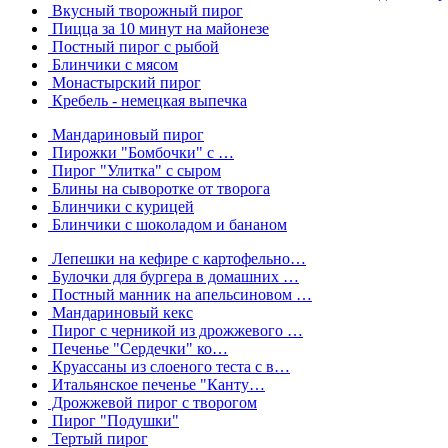
Вкусный творожный пирог
Пицца за 10 минут на майонезе
Постный пирог с рыбой
Блинчики с мясом
Монастырский пирог
Кребель - немецкая выпечка
Мандариновый пирог
Пирожки "Бомбочки" с …
Пирог "Улитка" с сыром
Блины на сыворотке от творога
Блинчики с курицей
Блинчики с шоколадом и бананом
Лепешки на кефире с картофельно…
Булочки для бургера в домашних …
Постный манник на апельсиновом …
Мандариновый кекс
Пирог с черникой из дрожжевого …
Печенье "Сердечки" ко…
Круассаны из слоеного теста с в…
Итальянское печенье "Канту…
Дрожжевой пирог с творогом
Пирог "Подушки"
Тертый пирог