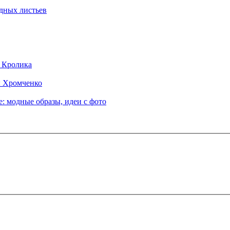
дных листьев
д Кролика
ы Хромченко
: модные образы, идеи с фото