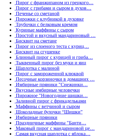
Пирог с франжипаном из грецкого…
Пирог с грибами и сыром в духов…
Печенье со сметаной
Пирожки с клубникой в духовке
Трубочки с белковым кремом
Куриные маффины с сыром
Простой и вкусный мандариновый …
Бисквит на сметане
Пирог из слоеного теста с куриц…
Бисквит на сгущенке
Блинный пирог с курицей и гриба…
Тыквенный пирог без муки и яиц
Шарлотка с малиной
Пирог с замороженной клюквой
Песочные корзиночки в домашних …
Имбирные пряники "Снежинки…
Вкусные имбирные человечки
Пирожное "Новогодние шишки…
Заливной пирог с фрикадельками
Маффины с ветчиной и сыром
Шоколадные булочки “Шишки”
Имбирные пряники
Праздничные маффины "Банти…
Маковый пирог с мандариновой це…
Самая вкусная шарлотка с яблока…