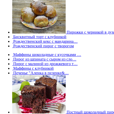
Пирожки с черникой в дух
Бисквитный торт с клубникой
Рождественский кекс с мандарина…
Рождественский пирог с творогом
Маффины шоколадные с кусочками …
Пирог из шпината с сыром из сло…
Пирог с малиной из дрожжевого т…
Маффины с клубникой
Печенье "Аленка в пеленке&…
Постный шоколадный пир