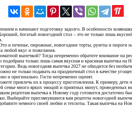
ением и начинают подготовку задолго. В особенности хозяюшки
ороший, богатый новогодний стол – это не только лишь вкусней
а.
то и печенье, пирожные, новогодние торты, рулеты и пироги на
на любой вкус и пожелания.
роматной выпечкой? Тогда непременно обратите внимание на ре
и подобрана только лишь самая вкусная и красивая выпечка на 
тегории. Ведь новогодняя выпечка 2027 не обходится без необыч
жно не только подавать на праздничный стол в качестве угощен
иво и оригинально. Гости непременно оценят.
ожете привлечь их к процессу приготовления. К примеру, дети 
й семье много ярких эмоций и приятных минут, проведенных вм
таким рецептам выпечка к Новому году готовится достаточно бы
чки. Выбирайте приглянувшиеся вам рецепты новогодней выпеч
добавите немного своей любви и теплоты. Такая выпечка на Нов