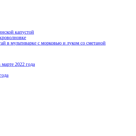
кинской капустой
кроволновке
ай в мультиварке с морковью и луком со сметаной
 марте 2022 года
года