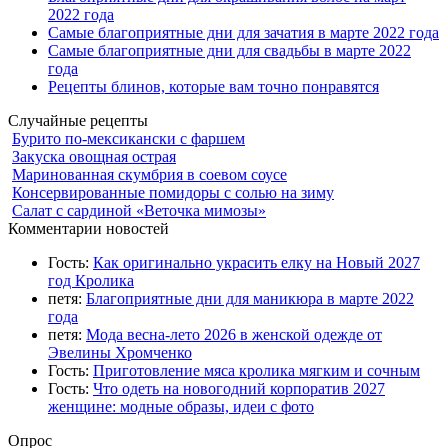
2022 года
Самые благоприятные дни для зачатия в марте 2022 года
Самые благоприятные дни для свадьбы в марте 2022
года
Рецепты блинов, которые вам точно понравятся
Случайные рецепты
Бурито по-мексикански с фаршем
Закуска овощная острая
Маринованная скумбрия в соевом соусе
Консервированные помидоры с солью на зиму
Салат с сардиной «Веточка мимозы»
Комментарии новостей
Гость:
Как оригинально украсить елку на Новый 2027
год Кролика
петя:
Благоприятные дни для маникюра в марте 2022
года
петя:
Мода весна-лето 2026 в женской одежде от
Эвелины Хромченко
Гость:
Приготовление мяса кролика мягким и сочным
Гость:
Что одеть на новогодний корпоратив 2027
женщине: модные образы, идеи с фото
Опрос