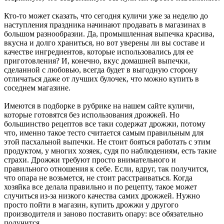
Кто-то может сказать, что сегодня куличи уже за неделю до
наступления праздника начинают продавать в магазинах в
большом разнообразии. Да, промышленная выпечка красива,
вкусна и долго храниться, но вот уверены ли вы составе и
качестве ингредиентов, которые использовались для ее
приготовления? И, конечно, вкус домашней выпечки,
сделанной с любовью, всегда будет в выгодную сторону
отличаться даже от лучших булочек, что можно купить в
соседнем магазине.
Имеются в подборке в рубрике на нашем сайте куличи,
которые готовятся без использования дрожжей. Но
большинство рецептов все таки содержат дрожжи, потому
что, именно такое тесто считается самым правильным для
этой пасхальной выпечки. Не стоит бояться работать с этим
продуктом, у многих хозяек, судя по наблюдениям, есть такие
страхи. Дрожжи требуют просто внимательного и
правильного отношения к себе. Если, вдруг, так получится,
что опара не возьмется, не стоит расстраиваться. Когда
хозяйка все делала правильно и по рецепту, такое может
случиться из-за низкого качества самих дрожжей. Нужно
просто пойти в магазин, купить дрожжи у другого
производителя и заново поставить опару: все обязательно
получится.