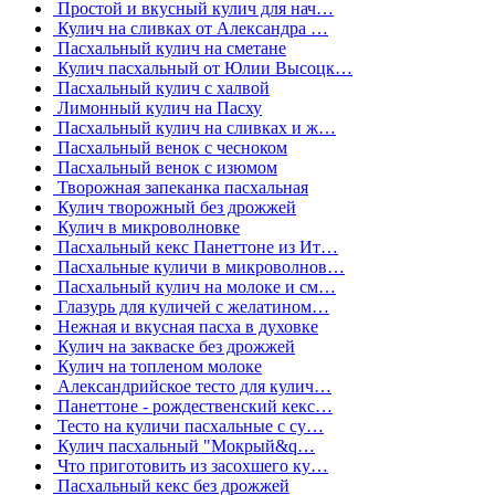
Простой и вкусный кулич для нач…
Кулич на сливках от Александра …
Пасхальный кулич на сметане
Кулич пасхальный от Юлии Высоцк…
Пасхальный кулич с халвой
Лимонный кулич на Пасху
Пасхальный кулич на сливках и ж…
Пасхальный венок с чесноком
Пасхальный венок с изюмом
Творожная запеканка пасхальная
Кулич творожный без дрожжей
Кулич в микроволновке
Пасхальный кекс Панеттоне из Ит…
Пасхальные куличи в микроволнов…
Пасхальный кулич на молоке и см…
Глазурь для куличей с желатином…
Нежная и вкусная пасха в духовке
Кулич на закваске без дрожжей
Кулич на топленом молоке
Александрийское тесто для кулич…
Панеттоне - рождественский кекс…
Тесто на куличи пасхальные с су…
Кулич пасхальный "Мокрый&q…
Что приготовить из засохшего ку…
Пасхальный кекс без дрожжей