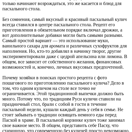
только начинают возрождаться, это же касается и блюд для
пасхального стола.
Без сомнения, самый вкусный и красивый пасхальный кулич
всегда ставился в центре пасхального стола. Рецепт его
приготовления в обязательном порядке включал дрожжи, а
вот дополнительные добавки могли быть самыми разными.
Самый простой вариант — это использование муки,
ванильного сахара для аромата и различных сухофруктов для
наполнения. Но, кто-то добавлял в начинку творог, другие
экспериментировали даже с цедрой апельсина или лимона. В
общем, все зависит от собственного желания, финансовых
возможностей и, конечно, личных вкусовых предпочтений.
Почему хозяйки в поисках простого рецепта с фото
пошагового по приготовлению пасхального кулича? Дело в
том, что одним куличом на столе все точно не
ограничивается. Этой традиционной выпечки должно быть
много. Потому что, по традициям Руси куличи ставили на
праздничный стол, брали с собой в гости в течение
пасхальной недели, кушали каждый день у себя в семье. Не
стоит забывать о традиции освящать немного еды перед
Пасхой в храме. В пасхальной корзинке кулич тоже занимал
свое важное место. В общем, представить себе Пасху, что
старинную, что современную без куличей просто невозможно.