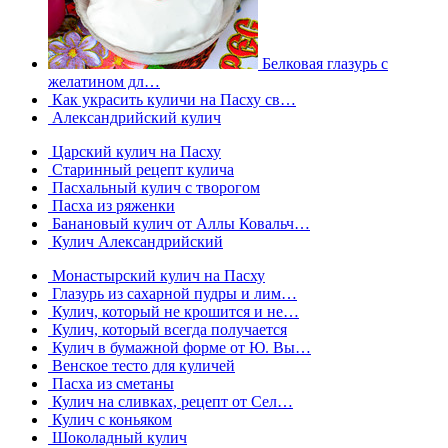
Белковая глазурь с
желатином дл…
Как украсить куличи на Пасху св…
Александрийский кулич
Царский кулич на Пасху
Старинный рецепт кулича
Пасхальный кулич с творогом
Пасха из ряженки
Банановый кулич от Аллы Ковальч…
Кулич Александрийский
Монастырский кулич на Пасху
Глазурь из сахарной пудры и лим…
Кулич, который не крошится и не…
Кулич, который всегда получается
Кулич в бумажной форме от Ю. Вы…
Венское тесто для куличей
Пасха из сметаны
Кулич на сливках, рецепт от Сел…
Кулич с коньяком
Шоколадный кулич