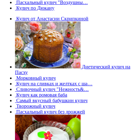
Пасхальный кулич "Воздушны…
Кулич по Дюкану
Кулич от Анастасии Скрипкиной
Диетический кулич на
Пасху
Морковный кулич
Кулич на сливках и желтках с ша…
Сливочный кулич "Нежность&…
Кулич как ромовая баба
Самый вкусный бабушкин кулич
Творожный кулич
Пасхальный кулич без дрожжей