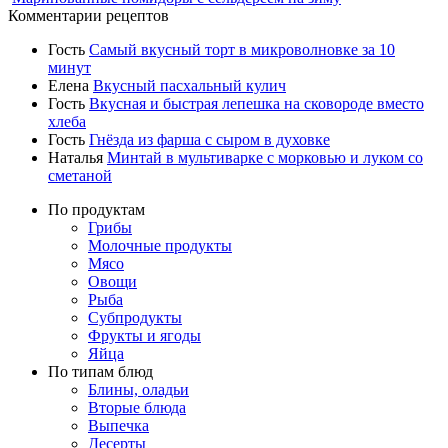
Комментарии рецептов
Гость
Самый вкусный торт в микроволновке за 10
минут
Елена
Вкусный пасхальный кулич
Гость
Вкусная и быстрая лепешка на сковороде вместо
хлеба
Гость
Гнёзда из фарша с сыром в духовке
Наталья
Минтай в мультиварке с морковью и луком со
сметаной
По продуктам
Грибы
Молочные продукты
Мясо
Овощи
Рыба
Субпродукты
Фрукты и ягоды
Яйца
По типам блюд
Блины, оладьи
Вторые блюда
Выпечка
Десерты