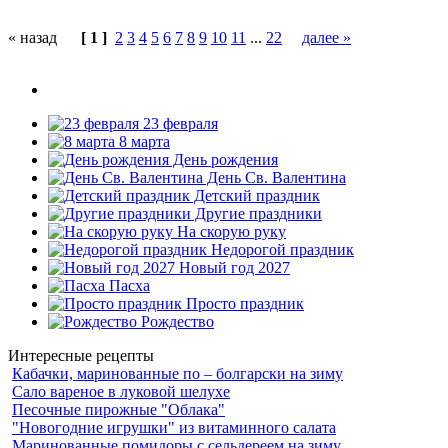
« назад
[ 1 ]
2
3
4
5
6
7
8
9
10
11
...
22
далее »
23 февраля
8 марта
День рождения
День Св. Валентина
Детский праздник
Другие праздники
На скорую руку
Недорогой праздник
Новый год 2027
Пасха
Просто праздник
Рождество
Интересные рецепты
Кабачки, маринованные по – болгарски на зиму
Сало вареное в луковой шелухе
Песочные пирожные "Облака"
"Новогодние игрушки" из витаминного салата
Маринованные помидоры с сельдереем на зиму