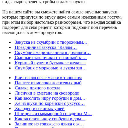
виды сыров, зелень, грибы и даже фрукты.
На нашем сайте вы сможете найти самые вкусные закуски,
которые придутся по вкусу даже самым изысканным гостям,
при этом выбор настолько разнообразен, что каждая хозяйка
подберет для себя рецепт, который подходит под перечень
имеющихся в доме продуктов.
Закуска из скумбрии с творожным…
Праздничная закуска "Каллы…
Скумбрия маринованная в домашни…
Сырные стаканчики с начинкой к …
Куриный рулет в бутылке с желат…
Скумбрия с морковью и луком зап…
Риет из лосося с мягким творогом
Паштет из молоки лососевых рыб
Салака пряного посола
Лисички в сметане на сковороде
Как засолить икру горбуши в дом…
Хе из щуки по-корейски с уксусо…
Холодец из свиных ушей
Шницель из мраморной говядины М…
Как засолить икру горбуши в дом…
Заливное из говяжьего языка с ж…