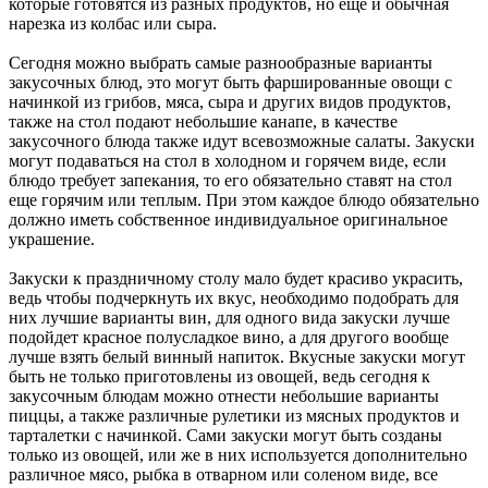
которые готовятся из разных продуктов, но еще и обычная
нарезка из колбас или сыра.
Сегодня можно выбрать самые разнообразные варианты
закусочных блюд, это могут быть фаршированные овощи с
начинкой из грибов, мяса, сыра и других видов продуктов,
также на стол подают небольшие канапе, в качестве
закусочного блюда также идут всевозможные салаты. Закуски
могут подаваться на стол в холодном и горячем виде, если
блюдо требует запекания, то его обязательно ставят на стол
еще горячим или теплым. При этом каждое блюдо обязательно
должно иметь собственное индивидуальное оригинальное
украшение.
Закуски к праздничному столу мало будет красиво украсить,
ведь чтобы подчеркнуть их вкус, необходимо подобрать для
них лучшие варианты вин, для одного вида закуски лучше
подойдет красное полусладкое вино, а для другого вообще
лучше взять белый винный напиток. Вкусные закуски могут
быть не только приготовлены из овощей, ведь сегодня к
закусочным блюдам можно отнести небольшие варианты
пиццы, а также различные рулетики из мясных продуктов и
тарталетки с начинкой. Сами закуски могут быть созданы
только из овощей, или же в них используется дополнительно
различное мясо, рыбка в отварном или соленом виде, все