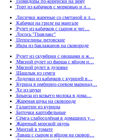
Помидоры по-корейски на зиму
Торт из кабачков с морковью и л…
Лисички жареные со сметаной и л…
Кабачки на гриле на мангале
Рулет из кабачков с сыром и чес…
Лосось "Гравлакс"
Цеппелины литовские
Икра из баклажанов на сковороде
Рулет из скумбрии с овощами и ж…
Мясной рулет из фарша с яйцом и…
Мясной рулет в духовке
Шашлык из семги
Лодочки из кабачков с курицей в…
Курица в имбирно-соевом маринад…
Хе из щуки
Брынза из козьего молока в дома…
Жареная щука на сковороде
Галантин из курицы
Биточки картофельные
Сёмга слабосолёная в домашних у…
Жареный морской окунь
Минтай в томате
Лаваш с сыром и яйцом на сковор…