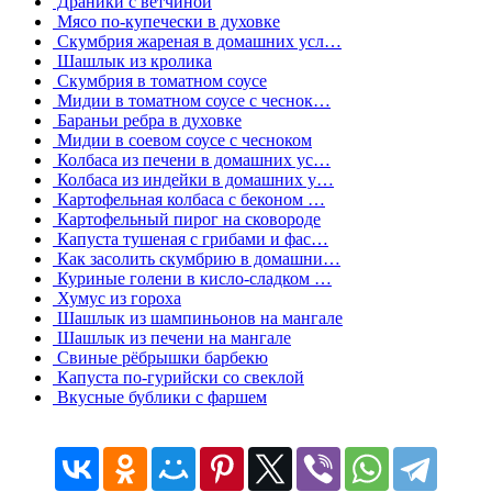
Драники с ветчиной
Мясо по-купечески в духовке
Скумбрия жареная в домашних усл…
Шашлык из кролика
Скумбрия в томатном соусе
Мидии в томатном соусе с чеснок…
Бараньи ребра в духовке
Мидии в соевом соусе с чесноком
Колбаса из печени в домашних ус…
Колбаса из индейки в домашних у…
Картофельная колбаса с беконом …
Картофельный пирог на сковороде
Капуста тушеная с грибами и фас…
Как засолить скумбрию в домашни…
Куриные голени в кисло-сладком …
Хумус из гороха
Шашлык из шампиньонов на мангале
Шашлык из печени на мангале
Свиные рёбрышки барбекю
Капуста по-гурийски со свеклой
Вкусные бублики с фаршем