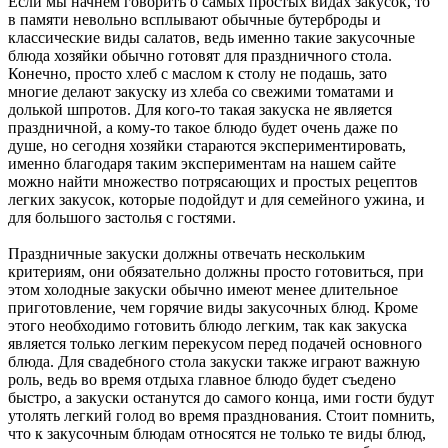
Если мы начнем говорить о самых простых видах закусок, то
в памяти невольно всплывают обычные бутерброды и
классические виды салатов, ведь именно такие закусочные
блюда хозяйки обычно готовят для праздничного стола.
Конечно, просто хлеб с маслом к столу не подашь, зато
многие делают закуску из хлеба со свежими томатами и
долькой шпротов. Для кого-то такая закуска не является
праздничной, а кому-то такое блюдо будет очень даже по
душе, но сегодня хозяйки стараются экспериментировать,
именно благодаря таким экспериментам на нашем сайте
можно найти множество потрясающих и простых рецептов
легких закусок, которые подойдут и для семейного ужина, и
для большого застолья с гостями.
Праздничные закуски должны отвечать нескольким
критериям, они обязательно должны просто готовиться, при
этом холодные закуски обычно имеют менее длительное
приготовление, чем горячие виды закусочных блюд. Кроме
этого необходимо готовить блюдо легким, так как закуска
является только легким перекусом перед подачей основного
блюда. Для свадебного стола закуски также играют важную
роль, ведь во время отдыха главное блюдо будет съедено
быстро, а закуски останутся до самого конца, ими гости будут
утолять легкий голод во время празднования. Стоит помнить,
что к закусочным блюдам относятся не только те виды блюд,