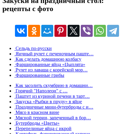
Закуски на праздничный стол:
рецепты с фото
Сельдь по-русски
Яичный рулет с печеночным паште…
Как сделать домашнюю колбасу
Фаршированные яйца «Цыплята»
Рулет из лаваша с корейской мор…
Фаршированные грибы
Как засолить скумбрию в домашни…
Горячий "Наполеон" с …
Паштет из куриной печени в тарт…
Закуска «Рыбки в пруду» в яйце
Праздничные мини-бутерброды с и…
Мясо в красном вине
Мясной террин, запеченный в бор…
Бутерброды «Цветы»
Перепелиные яйца с икрой
Картофель, фаршированный курице…