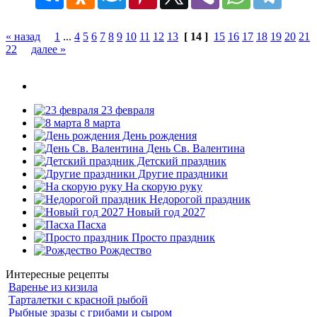
« назад
1
...
4
5
6
7
8
9
10
11
12
13
[ 14 ]
15
16
17
18
19
20
21
22
далее »
23 февраля
8 марта
День рождения
День Св. Валентина
Детский праздник
Другие праздники
На скорую руку
Недорогой праздник
Новый год 2027
Пасха
Просто праздник
Рождество
Интересные рецепты
Варенье из кизила
Тарталетки с красной рыбой
Рыбные зразы с грибами и сыром