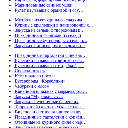
Маринованные свиные ушки
Рулет из лаваша с брынзой и огу…
Митболы из говядины со сладким …
Куриные крылышки в панировочных…
Закуска из сельди с творожным к…
Праздничный форшмак из сельди
Праздничные бутерброды с селёдо…
Закуска с виноградом и сыром на…
Праздничные тарталетки с печёно…
Рулетики из лаваша с яйцом и че…
Рулетики из лаваша с индейкой, …
Сосиски в тесте
Кета пряного посола
Бутерброды «Кораблики»
Чебуреки с мясом
Канапе на шпажках с мармеладом …
Закуска "Муравьи" с с…
Закуска «Печеночные башенки»
Творожный салат-закуска с солен…
Вкусное и сытное заливное из щу…
Праздничные тарталетки с копчён…
Отбивные из куриного филе с кар…
Закуска на крекерах с морковью …