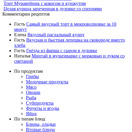
Торт Муравейник с кокосом и кунжутом
Целая курица запеченная в духовке со специями
Комментарии рецептов
Гость
Самый вкусный торт в микроволновке за 10
минут
Елена
Вкусный пасхальный кулич
Гость
Вкусная и быстрая лепешка на сковороде вместо
хлеба
Гость
Гнёзда из фарша с сыром в духовке
Наталья
Минтай в мультиварке с морковью и луком со
сметаной
По продуктам
Грибы
Молочные продукты
Мясо
Овощи
Рыба
Субпродукты
Фрукты и ягоды
Яйца
По типам блюд
Блины, оладьи
Вторые блюда