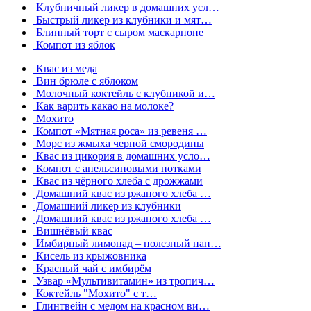
Клубничный ликер в домашних усл…
Быстрый ликер из клубники и мят…
Блинный торт с сыром маскарпоне
Компот из яблок
Квас из меда
Вин брюле с яблоком
Молочный коктейль с клубникой и…
Как варить какао на молоке?
Мохито
Компот «Мятная роса» из ревеня …
Морс из жмыха черной смородины
Квас из цикория в домашних усло…
Компот с апельсиновыми нотками
Квас из чёрного хлеба с дрожжами
Домашний квас из ржаного хлеба …
Домашний ликер из клубники
Домашний квас из ржаного хлеба …
Вишнёвый квас
Имбирный лимонад – полезный нап…
Кисель из крыжовника
Красный чай с имбирём
Узвар «Мультивитамин» из тропич…
Коктейль "Мохито" с т…
Глинтвейн с медом на красном ви…