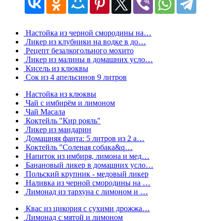
Настойка из черной смородины на…
Ликер из клубники на водке в до…
Рецепт безалкогольного мохито
Ликер из малины в домашних усло…
Кисель из клюквы
Сок из 4 апельсинов 9 литров
Настойка из клюквы
Чай с имбирём и лимоном
Чай Масала
Коктейль "Кир рояль"
Ликер из мандарин
Домашняя фанта: 5 литров из 2 а…
Коктейль "Соленая собака&q…
Напиток из имбиря, лимона и мед…
Банановый ликер в домашних усло…
Польский крупник - медовый ликер
Наливка из черной смородины на …
Лимонад из тархуна с лимоном и …
Квас из цикория с сухими дрожжа…
Лимонад с мятой и лимоном