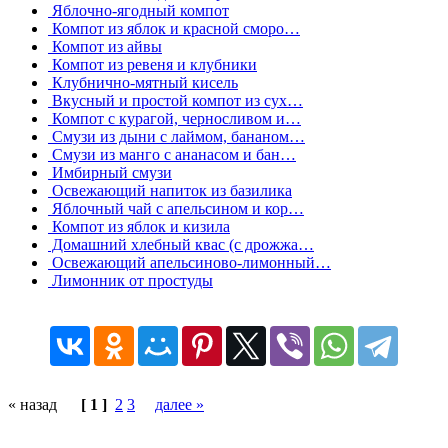
Яблочно-ягодный компот
Компот из яблок и красной сморо…
Компот из айвы
Компот из ревеня и клубники
Клубнично-мятный кисель
Вкусный и простой компот из сух…
Компот с курагой, черносливом и…
Смузи из дыни с лаймом, бананом…
Смузи из манго с ананасом и бан…
Имбирный смузи
Освежающий напиток из базилика
Яблочный чай с апельсином и кор…
Компот из яблок и кизила
Домашний хлебный квас (с дрожжа…
Освежающий апельсиново-лимонный…
Лимонник от простуды
« назад
[ 1 ]
2
3
далее »