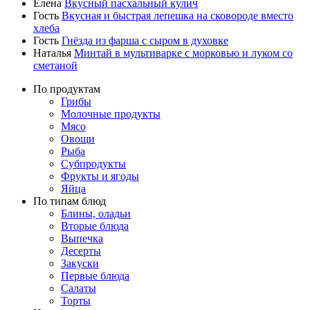
Елена
Вкусный пасхальный кулич
Гость
Вкусная и быстрая лепешка на сковороде вместо
хлеба
Гость
Гнёзда из фарша с сыром в духовке
Наталья
Минтай в мультиварке с морковью и луком со
сметаной
По продуктам
Грибы
Молочные продукты
Мясо
Овощи
Рыба
Субпродукты
Фрукты и ягоды
Яйца
По типам блюд
Блины, оладьи
Вторые блюда
Выпечка
Десерты
Закуски
Первые блюда
Салаты
Торты