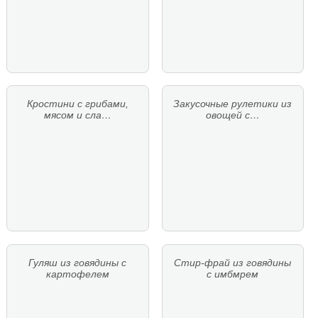
Кростини с грибами,
Закусочные рулетики из
мясом и сла…
овощей с…
Гуляш из говядины с
Стир-фрай из говядины
картофелем
с имбмрем