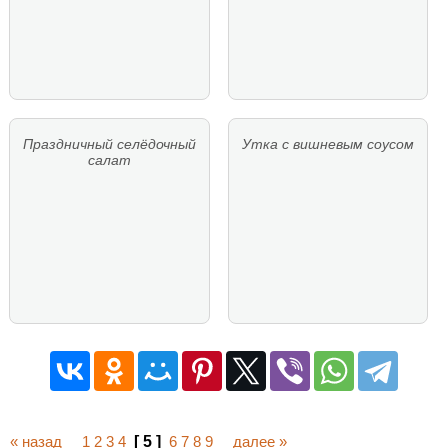
Праздничный селёдочный
Утка с вишневым соусом
салат
« назад
1
2
3
4
[ 5 ]
6
7
8
9
далее »