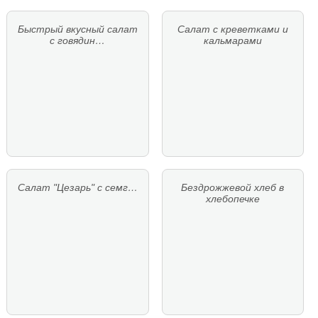
Быстрый вкусный салат
Салат с креветками и
с говядин…
кальмарами
Салат "Цезарь" с семг…
Бездрожжевой хлеб в
хлебопечке