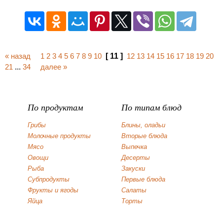
« назад
1
2
3
4
5
6
7
8
9
10
[ 11 ]
12
13
14
15
16
17
18
19
20
21
...
34
далее »
По продуктам
По типам блюд
Грибы
Блины, оладьи
Молочные продукты
Вторые блюда
Мясо
Выпечка
Овощи
Десерты
Рыба
Закуски
Субпродукты
Первые блюда
Фрукты и ягоды
Салаты
Яйца
Торты