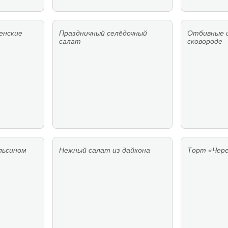
енские
Праздничный селёдочный
Отбивные и
салат
сковороде
льсином
Нежный салат из дайкона
Торт «Чер