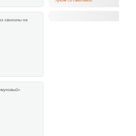
луком со сметаной
з свинины на
емуховый»