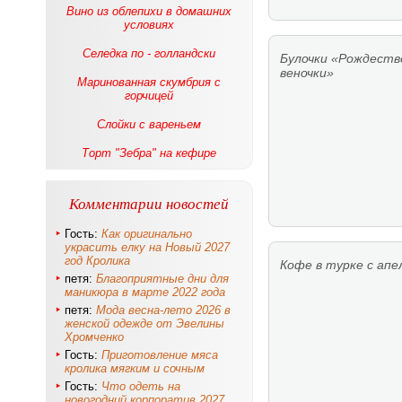
Вино из облепихи в домашних
условиях
Селедка по - голландски
Булочки «Рождеств
веночки»
Маринованная скумбрия с
горчицей
Слойки с вареньем
Торт "Зебра" на кефире
Комментарии новостей
Гость:
Как оригинально
украсить елку на Новый 2027
год Кролика
Кофе в турке с апе
петя:
Благоприятные дни для
маникюра в марте 2022 года
петя:
Мода весна-лето 2026 в
женской одежде от Эвелины
Хромченко
Гость:
Приготовление мяса
кролика мягким и сочным
Гость:
Что одеть на
новогодний корпоратив 2027