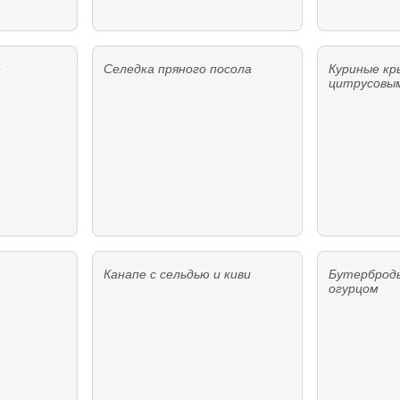
е
Селедка пряного посола
Куриные кр
цитрусовы
Канапе с сельдью и киви
Бутерброд
огурцом