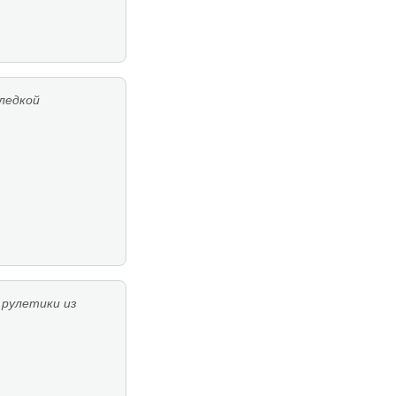
еледкой
 рулетики из