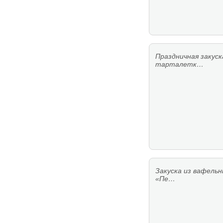
Праздничная закуск
тарталетк…
Закуска из вафельн
«Пе…