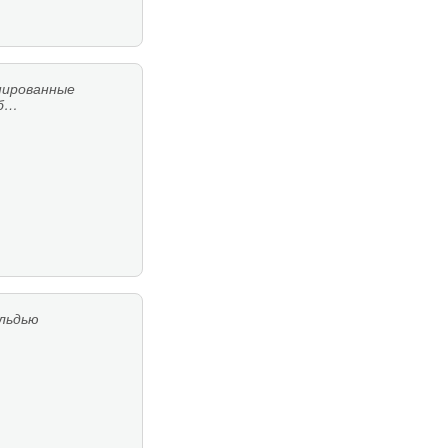
шированные
ыб…
ельдью