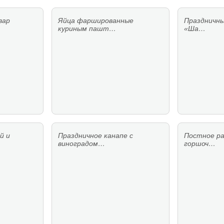
вар
Яйца фаршированные
Праздничны
куриным пашт…
«Ша…
й и
Праздничное канапе с
Постное ра
виноградом…
горшоч…