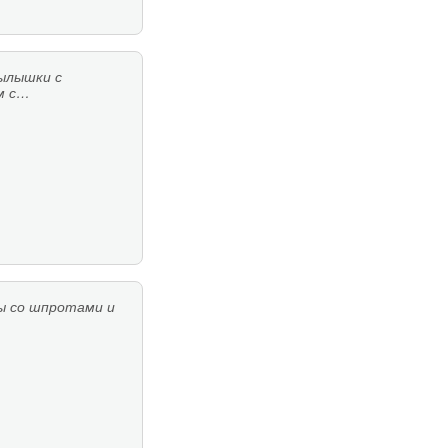
ылышки с
м с…
ы со шпротами и