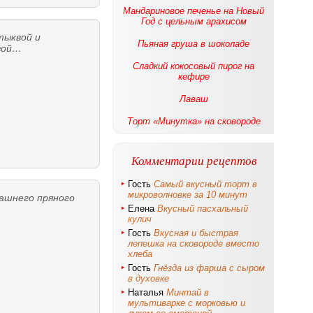
Мандариновое печенье на Новый
Год с цельным арахисом
тыквой и
Пьяная груша в шоколаде
вой…
Сладкий кокосовый пирог на
кефире
Лаваш
Торт «Минутка» на сковороде
Комментарии рецептов
Гость
Самый вкусный торт в
микроволновке за 10 минут
ашнего пряного
Елена
Вкусный пасхальный
кулич
Гость
Вкусная и быстрая
лепешка на сковороде вместо
хлеба
Гость
Гнёзда из фарша с сыром
в духовке
Наталья
Минтай в
мультиварке с морковью и