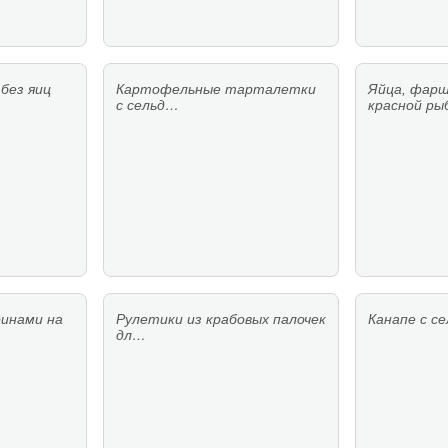
без яиц
Картофельные тарталетки
Яйца, фар
с сельд…
красной р
инами на
Рулетики из крабовых палочек
Канапе с с
дл…