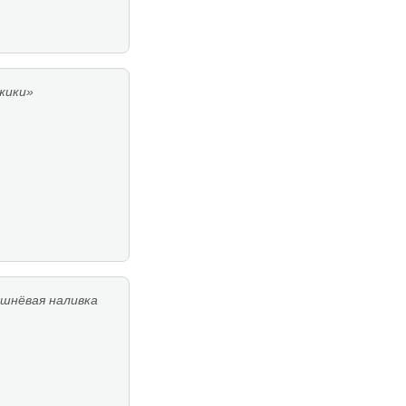
жики»
шнёвая наливка