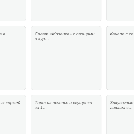
а в
Салат «Мозаика» с овощами
Канапе с с
и кур…
ых коржей
Торт из печенья и сгущенки
Закусочные
за 1…
лаваша с…