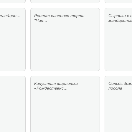
 желе&quo…
Рецепт слоеного торта
Сырники с 
"Нап…
мандарино
Капустная шарлотка
Сельдь дом
«Рождественс…
посола