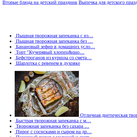
Вторые блюда на детский праздник
Выпечка для детского праз
Пышная творожная запеканка с из…
Пышная творожная запеканка без …
Банановый зефир в домашних усло…
Торт "Кучерявый хлопец&quo…
Бефстроганов из курицы со смета…
Шарлотка с ревенем в духовке
Отличная диетическая тв
Быстрая творожная запеканка с м…
Творожная запеканка без сахара …
Пирог с сосисками и сыром на др…