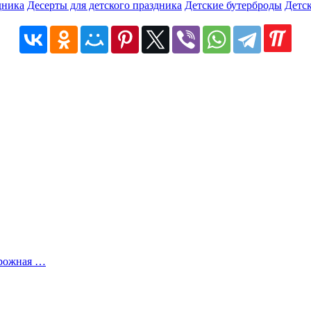
дника
Десерты для детского праздника
Детские бутерброды
Детск
орожная …