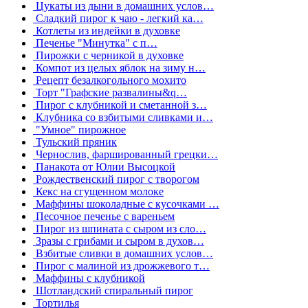
Цукаты из дыни в домашних услов…
Сладкий пирог к чаю - легкий ка…
Котлеты из индейки в духовке
Печенье "Минутка" с п…
Пирожки с черникой в духовке
Компот из целых яблок на зиму н…
Рецепт безалкогольного мохито
Торт "Графские развалины&q…
Пирог с клубникой и сметанной з…
Клубника со взбитыми сливками и…
"Умное" пирожное
Тульский пряник
Чернослив, фаршированный грецки…
Панакота от Юлии Высоцкой
Рождественский пирог с творогом
Кекс на сгущенном молоке
Маффины шоколадные с кусочками …
Песочное печенье с вареньем
Пирог из шпината с сыром из сло…
Зразы с грибами и сыром в духов…
Взбитые сливки в домашних услов…
Пирог с малиной из дрожжевого т…
Маффины с клубникой
Шотландский спиральный пирог
Тортилья