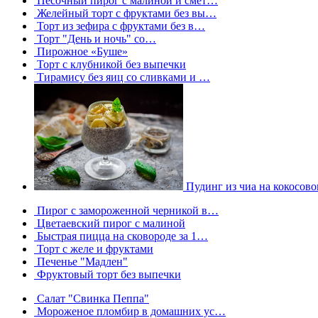
Песочный пирог с малиной и смет…
Желейный торт с фруктами без вы…
Торт из зефира с фруктами без в…
Торт "День и ночь" со…
Пирожное «Буше»
Торт с клубникой без выпечки
Тирамису без яиц со сливками и …
Пудинг из чиа на кокосов
Пирог с замороженной черникой в…
Цветаевский пирог с малиной
Быстрая пицца на сковороде за 1…
Торт с желе и фруктами
Печенье "Мадлен"
Фруктовый торт без выпечки
Салат "Свинка Пеппа"
Мороженое пломбир в домашних ус…