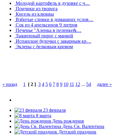
Молодой картофель в духовке с ч…
Пончики из творога
Кисель из клюквы
Взбитые сливки в домашних услов…
Сок из 4 апельсинов 9 литров
Печенье "Аленка в пеленке&…
Тыквенный пирог с манкой
Испанские булочки с заварным кр…
Эклеры с белковым кремом
« назад
1
[ 2 ]
3
4
5
6
7
8
9
10
11
12
...
54
далее »
23 февраля
8 марта
День рождения
День Св. Валентина
Детский праздник