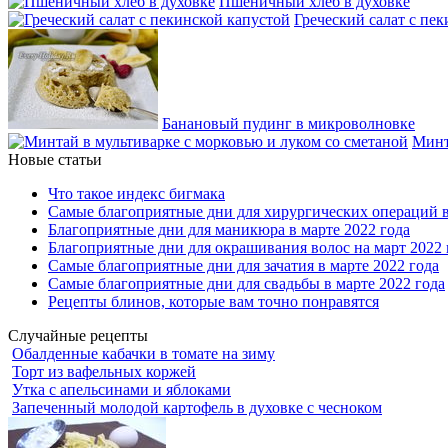
Пшеничный хлеб в духовке
Греческий салат с пе
Банановый пудинг в микроволновке
Минт
Новые статьи
Что такое индекс бигмака
Самые благоприятные дни для хирургических операций в
Благоприятные дни для маникюра в марте 2022 года
Благоприятные дни для окрашивания волос на март 2022 
Самые благоприятные дни для зачатия в марте 2022 года
Самые благоприятные дни для свадьбы в марте 2022 года
Рецепты блинов, которые вам точно понравятся
Случайные рецепты
Обалденные кабачки в томате на зиму
Торт из вафельных коржей
Утка с апельсинами и яблоками
Запеченный молодой картофель в духовке с чесноком