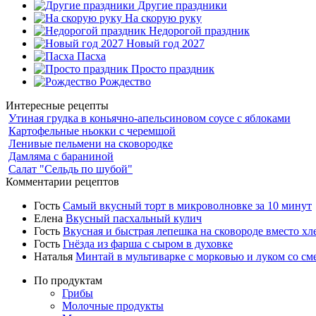
Другие праздники
На скорую руку
Недорогой праздник
Новый год 2027
Пасха
Просто праздник
Рождество
Интересные рецепты
Утиная грудка в коньячно-апельсиновом соусе с яблоками
Картофельные ньокки с черемшой
Ленивые пельмени на сковородке
Дамляма с бараниной
Салат "Сельдь по шубой"
Комментарии рецептов
Гость
Самый вкусный торт в микроволновке за 10 минут
Елена
Вкусный пасхальный кулич
Гость
Вкусная и быстрая лепешка на сковороде вместо хл
Гость
Гнёзда из фарша с сыром в духовке
Наталья
Минтай в мультиварке с морковью и луком со см
По продуктам
Грибы
Молочные продукты