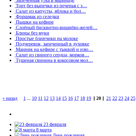
Запеченная утка в маринаде
Торт без выпечки из печенья с з…
Салат из капусты, яблока и бол…
Форшмак из селедки
Пышки на кефире
Слоёный бисквитно-вишнёво-желей…
Блины без муки
Простые блинчики на молоке
Подчеревок, запеченный в духовке
Манник на кефире с тыквой и изю…
Салат из свиного сердца, морков…
Тушеная свинина в кокосовом мол…
« назад
1
...
10
11
12
13
14
15
16
17
18
19
[ 20 ]
21
22
23
24
25
23 февраля
8 марта
День рождения