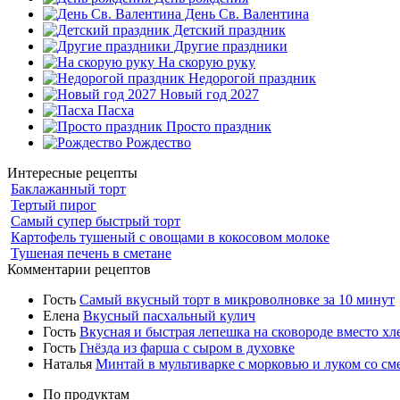
День Св. Валентина
Детский праздник
Другие праздники
На скорую руку
Недорогой праздник
Новый год 2027
Пасха
Просто праздник
Рождество
Интересные рецепты
Баклажанный торт
Тертый пирог
Самый супер быстрый торт
Картофель тушеный с овощами в кокосовом молоке
Тушеная печень в сметане
Комментарии рецептов
Гость
Самый вкусный торт в микроволновке за 10 минут
Елена
Вкусный пасхальный кулич
Гость
Вкусная и быстрая лепешка на сковороде вместо хл
Гость
Гнёзда из фарша с сыром в духовке
Наталья
Минтай в мультиварке с морковью и луком со см
По продуктам