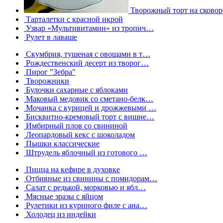
Творожный торт на сковор
Тарталетки с красной икрой
Узвар «Мультивитамин» из тропич…
Рулет в лаваше
Скумбрия, тушеная с овощами в т…
Рождественский десерт из творог…
Пирог "Зебра"
Творожники
Булочки сахарные с яблоками
Маковый медовик со сметано-белк…
Мочанка с курицей и дрожжевыми …
Бисквитно-кремовый торт с вишне…
Имбирный плов со свининой
Леопардовый кекс с шоколадом
Пышки классические
Штрудель яблочный из готового …
Пицца на кефире в духовке
Отбивные из свинины с помидорам…
Салат с редькой, морковью и ябл…
Мясные зразы с яйцом
Рулетики из куриного филе с ана…
Холодец из индейки