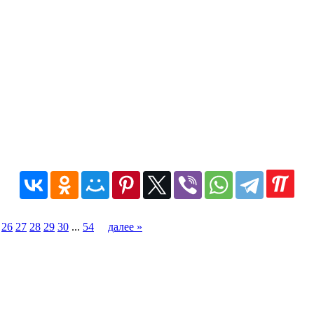
26
27
28
29
30
...
54
далее »