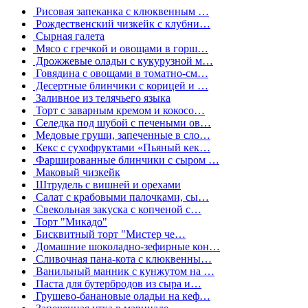
Рисовая запеканка с клюквенным …
Рождественский чизкейк с клубни…
Сырная галета
Мясо с гречкой и овощами в горш…
Дрожжевые оладьи с кукурузной м…
Говядина с овощами в томатно-см…
Десертные блинчики с корицей и …
Заливное из телячьего языка
Торт с заварным кремом и кокосо…
Селедка под шубой с печеными ов…
Медовые груши, запеченные в сло…
Кекс с сухофруктами «Пьяный кек…
Фаршированные блинчики с сыром …
Маковый чизкейк
Штрудель с вишней и орехами
Салат с крабовыми палочками, сы…
Свекольная закуска с копченой с…
Торт "Микадо"
Бисквитный торт "Мистер че…
Домашние шоколадно-зефирные кон…
Сливочная пана-кота с клюквенны…
Ванильный манник с кунжутом на …
Паста для бутербродов из сыра и…
Грушево-банановые оладьи на кеф…