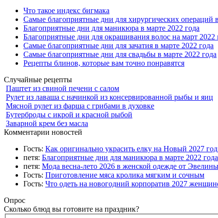
Что такое индекс бигмака
Самые благоприятные дни для хирургических операций в
Благоприятные дни для маникюра в марте 2022 года
Благоприятные дни для окрашивания волос на март 2022 
Самые благоприятные дни для зачатия в марте 2022 года
Самые благоприятные дни для свадьбы в марте 2022 года
Рецепты блинов, которые вам точно понравятся
Случайные рецепты
Паштет из свиной печени с салом
Рулет из лаваша с начинкой из консервированной рыбы и яиц
Мясной рулет из фарша с грибами в духовке
Бутерброды с икрой и красной рыбой
Заварной крем без масла
Комментарии новостей
Гость:
Как оригинально украсить елку на Новый 2027 го
петя:
Благоприятные дни для маникюра в марте 2022 года
петя:
Мода весна-лето 2026 в женской одежде от Эвелин
Гость:
Приготовление мяса кролика мягким и сочным
Гость:
Что одеть на новогодний корпоратив 2027 женщине
Опрос
Сколько блюд вы готовите на праздник?