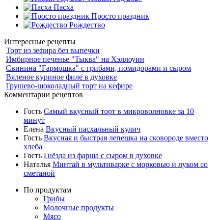
Пасха
Просто праздник
Рождество
Интересные рецепты
Торт из зефира без выпечки
Имбирное печенье "Тыква" на Хэллоуин
Свинина "Гармошка" с грибами, помидорами и сыром
Вяленое куриное филе в духовке
Грушево-шоколадный торт на кефире
Комментарии рецептов
Гость
Самый вкусный торт в микроволновке за 10
минут
Елена
Вкусный пасхальный кулич
Гость
Вкусная и быстрая лепешка на сковороде вместо
хлеба
Гость
Гнёзда из фарша с сыром в духовке
Наталья
Минтай в мультиварке с морковью и луком со
сметаной
По продуктам
Грибы
Молочные продукты
Мясо