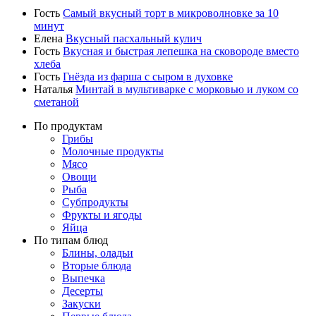
Гость
Самый вкусный торт в микроволновке за 10
минут
Елена
Вкусный пасхальный кулич
Гость
Вкусная и быстрая лепешка на сковороде вместо
хлеба
Гость
Гнёзда из фарша с сыром в духовке
Наталья
Минтай в мультиварке с морковью и луком со
сметаной
По продуктам
Грибы
Молочные продукты
Мясо
Овощи
Рыба
Субпродукты
Фрукты и ягоды
Яйца
По типам блюд
Блины, оладьи
Вторые блюда
Выпечка
Десерты
Закуски