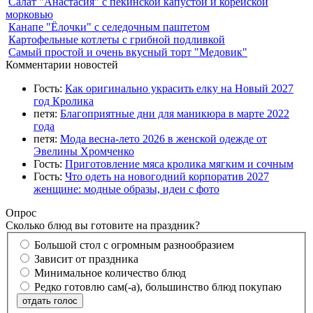
Салат "Анастасия" с пекинской капустой и корейской
морковью
Канапе "Ёлочки" с селедочным паштетом
Картофельные котлеты с грибной подливкой
Самый простой и очень вкусный торт "Медовик"
Комментарии новостей
Гость:
Как оригинально украсить елку на Новый 2027
год Кролика
петя:
Благоприятные дни для маникюра в марте 2022
года
петя:
Мода весна-лето 2026 в женской одежде от
Эвелины Хромченко
Гость:
Приготовление мяса кролика мягким и сочным
Гость:
Что одеть на новогодний корпоратив 2027
женщине: модные образы, идеи с фото
Опрос
Сколько блюд вы готовите на праздник?
Большой стол с огромным разнообразием
Зависит от праздника
Минимальное количество блюд
Редко готовлю сам(-а), большинство блюд покупаю
отдать голос