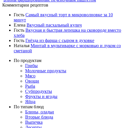
Комментарии рецептов
Гость
Самый вкусный торт в микроволновке за 10
минут
Елена
Вкусный пасхальный кулич
Гость
Вкусная и быстрая лепешка на сковороде вместо
хлеба
Гость
Гнёзда из фарша с сыром в духовке
Наталья
Минтай в мультиварке с морковью и луком со
сметаной
По продуктам
Грибы
Молочные продукты
Мясо
Овощи
Рыба
Субпродукты
Фрукты и ягоды
Яйца
По типам блюд
Блины, оладьи
Вторые блюда
Выпечка
Десерты