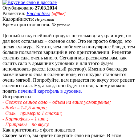
Опубликовано
27.03.2014
Разместил:
Enchantress
[offline]
Калорийность:
Не указана
Время приготовления:
Не указано
Ценный и вкуснейший продукт не только для украинцев, но
для всех остальных – соленое сало. Это не просто блюдо, это
целая культура. Кстати, чем любимее и популярнее блюдо, тем
больше появляется вариаций в его приготовлении. Рецептов
соления сала очень много. Сегодня мы расскажем вам, как
солить сало в домашних условиях и для этого будем
использовать рассол (соленый раствор). Именно благодаря
вымачиванию сала в соленой воде, его шкурка становится
очень мягкой. Попробуйте, вам придется по вкусу этот рецепт
соленого сала. Ну, а когда оно будет готово, к нему можно
подать
печеный картофель в духовке.
Ингредиенты:
- Свежее свиное сало – объем на ваше усмотрение;
- Вода – 1-1,5 литра;
- Соль – примерно 1 стакан;
- Картофель – 1 шт.;
- Приправы – по вкусу.
Как приготовить с фото пошагово
Скорее всего, вы будете покупать сало на рынке. В этом