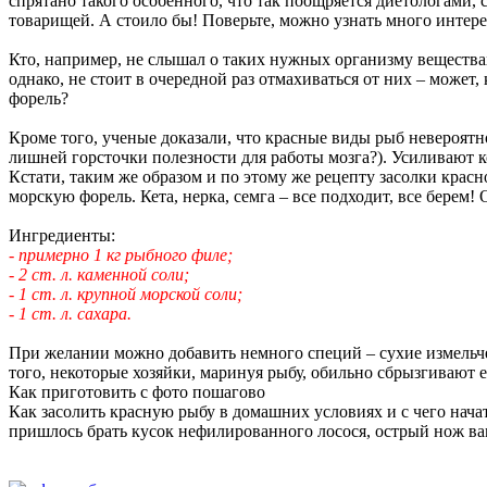
спрятано такого особенного, что так поощряется диетологами
товарищей. А стоило бы! Поверьте, можно узнать много интере
Кто, например, не слышал о таких нужных организму вещества
однако, не стоит в очередной раз отмахиваться от них – может,
форель?
Кроме того, ученые доказали, что красные виды рыб невероятн
лишней горсточки полезности для работы мозга?). Усиливают 
Кстати, таким же образом и по этому же рецепту засолки кр
морскую форель. Кета, нерка, семга – все подходит, все берем!
Ингредиенты:
- примерно 1 кг рыбного филе;
- 2 ст. л. каменной соли;
- 1 ст. л. крупной морской соли;
- 1 ст. л. сахара.
При желании можно добавить немного специй – сухие измельчен
того, некоторые хозяйки, маринуя рыбу, обильно сбрызгивают е
Как приготовить с фото пошагово
Как засолить красную рыбу в домашних условиях и с чего нача
пришлось брать кусок нефилированного лосося, острый нож вам 