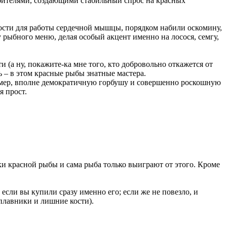
ебителями, создающими стабильный спрос на красных
ности для работы сердечной мышцы, порядком набили оскомину,
у рыбного меню, делая особый акцент именно на лосося, семгу,
 (а ну, покажите-ка мне того, кто добровольно откажется от
 – в этом красные рыбы знатные мастера.
ример, вполне демократичную горбушу и совершенно роскошную
я прост.
ки красной рыбы и сама рыба только выиграют от этого. Кроме
если вы купили сразу именно его; если же не повезло, и
 плавники и лишние кости).