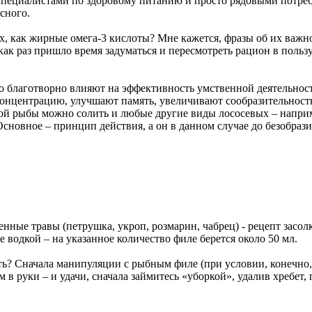
, специалистами по здоровому питанию и просто рядовыми потр
сного.
х, как жирные омега-3 кислоты? Мне кажется, фразы об их важ
 как раз пришло время задуматься и пересмотреть рацион в польз
о благотворно влияют на эффективность умственной деятельности
концентрацию, улучшают память, увеличивают сообразительность
асной рыбы можно солить и любые другие виды лососевых – нап
 Основное – принцип действия, а он в данном случае до безобрази
ные травы (петрушка, укроп, розмарин, чабрец) - рецепт засол
е водкой – на указанное количество филе берется около 50 мл.
ть? Сначала манипуляции с рыбным филе (при условии, конечно, 
в руки – и удачи, сначала займитесь «уборкой», удалив хребет,