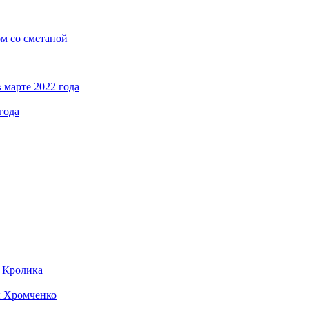
ом со сметаной
 марте 2022 года
года
д Кролика
ы Хромченко