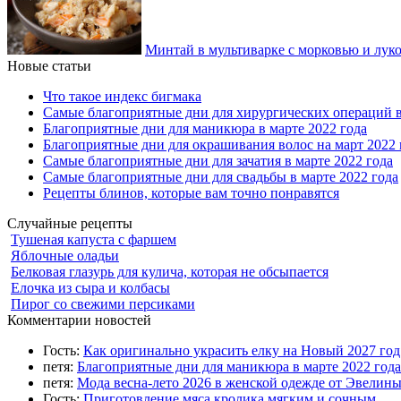
Минтай в мультиварке с морковью и лук
Новые статьи
Что такое индекс бигмака
Самые благоприятные дни для хирургических операций в
Благоприятные дни для маникюра в марте 2022 года
Благоприятные дни для окрашивания волос на март 2022 
Самые благоприятные дни для зачатия в марте 2022 года
Самые благоприятные дни для свадьбы в марте 2022 года
Рецепты блинов, которые вам точно понравятся
Случайные рецепты
Тушеная капуста с фаршем
Яблочные оладьи
Белковая глазурь для кулича, которая не обсыпается
Елочка из сыра и колбасы
Пирог со свежими персиками
Комментарии новостей
Гость:
Как оригинально украсить елку на Новый 2027 го
петя:
Благоприятные дни для маникюра в марте 2022 года
петя:
Мода весна-лето 2026 в женской одежде от Эвелин
Гость:
Приготовление мяса кролика мягким и сочным