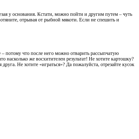
езая у основания. Кстати, можно пойти и другим путем – чуть
потяните, отрывая от рыбной мякоти. Если не спешить и
е – потому что после него можно отварить рассыпчатую
ато насколько же восхитителен результат! Не хотите картошку?
 друга. Не хотите «играться»? Да пожалуйста, отрезайте кусок