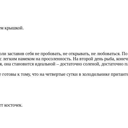
аем крышкой.
воли заставив себя не пробовать, не открывать, не любоваться. 
 с легким намеком на просоленность. На второй день рыба, конеч
ся, она становится идеальной – достаточно соленой, достаточно 
те готовы к тому, что на четвертые сутки в холодильнике притаи
т косточек.