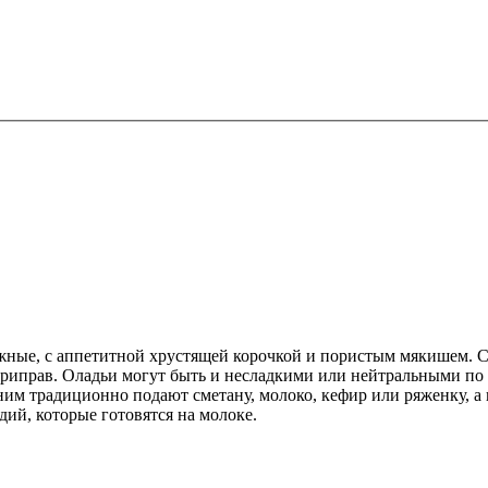
ные, с аппетитной хрустящей корочкой и пористым мякишем. Сд
риправ. Оладьи могут быть и несладкими или нейтральными по в
 к ним традиционно подают сметану, молоко, кефир или ряженку, 
ий, которые готовятся на молоке.