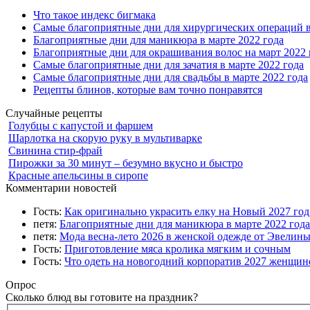
Что такое индекс бигмака
Самые благоприятные дни для хирургических операций в
Благоприятные дни для маникюра в марте 2022 года
Благоприятные дни для окрашивания волос на март 2022 
Самые благоприятные дни для зачатия в марте 2022 года
Самые благоприятные дни для свадьбы в марте 2022 года
Рецепты блинов, которые вам точно понравятся
Случайные рецепты
Голубцы с капустой и фаршем
Шарлотка на скорую руку в мультиварке
Свинина стир-фрай
Пирожки за 30 минут – безумно вкусно и быстро
Красные апельсины в сиропе
Комментарии новостей
Гость:
Как оригинально украсить елку на Новый 2027 го
петя:
Благоприятные дни для маникюра в марте 2022 года
петя:
Мода весна-лето 2026 в женской одежде от Эвелин
Гость:
Приготовление мяса кролика мягким и сочным
Гость:
Что одеть на новогодний корпоратив 2027 женщине
Опрос
Сколько блюд вы готовите на праздник?