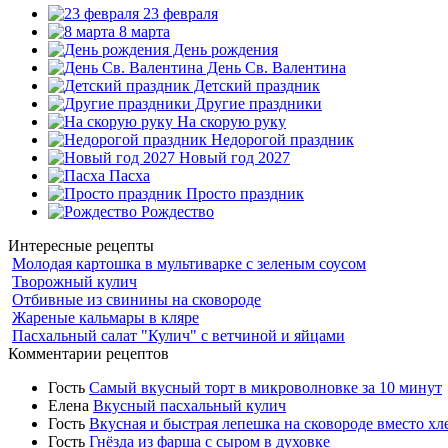
23 февраля
8 марта
День рождения
День Св. Валентина
Детский праздник
Другие праздники
На скорую руку
Недорогой праздник
Новый год 2027
Пасха
Просто праздник
Рождество
Интересные рецепты
Молодая картошка в мультиварке с зеленым соусом
Творожный кулич
Отбивные из свинины на сковороде
Жареные кальмары в кляре
Пасхальный салат "Кулич" с ветчиной и яйцами
Комментарии рецептов
Гость
Самый вкусный торт в микроволновке за 10 минут
Елена
Вкусный пасхальный кулич
Гость
Вкусная и быстрая лепешка на сковороде вместо хл
Гость
Гнёзда из фарша с сыром в духовке