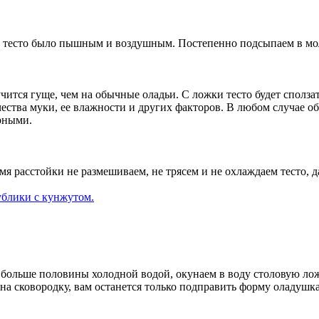
ы тесто было пышным и воздушным. Постепенно подсыпаем в мо
учится гуще, чем на обычные оладьи. С ложки тесто будет сполз
ества муки, ее влажности и других факторов. В любом случае об
рными.
емя расстойки не размешиваем, не трясем и не охлаждаем тесто, 
ублики с кунжутом.
 больше половины холодной водой, окунаем в воду столовую лож
на сковородку, вам останется только подправить форму оладушка