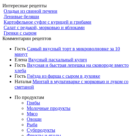
Интересные рецепты
Оладьи из свиной печени
Ленивые беляши
Картофельное суфле с курицей и грибами
Салат с редькой, морковью и яблоками
Гренки с сыром
Комментарии рецептов
Гость
Самый вкусный торт в микроволновке за 10
минут
Елена
Вкусный пасхальный кулич
Гость
Вкусная и быстрая лепешка на сковороде вместо
хлеба
Гость
Гнёзда из фарша с сыром в духовке
Наталья
Минтай в мультиварке с морковью и луком со
сметаной
По продуктам
Грибы
Молочные продукты
Мясо
Овощи
Рыба
Субпродукты
Фрукты и ягоды