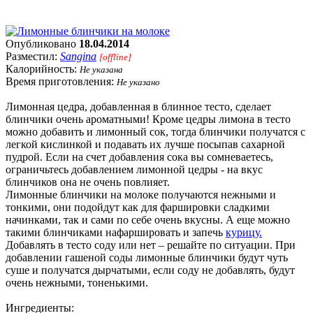
Опубликовано
18.04.2014
Разместил:
Sangina
[offline]
Калорийность:
Не указана
Время приготовления:
Не указано
Лимонная цедра, добавленная в блинное тесто, сделает
блинчики очень ароматными! Кроме цедры лимона в тесто
можно добавить и лимонный сок, тогда блинчики получатся с
легкой кислинкой и подавать их лучше посыпав сахарной
пудрой. Если на счет добавления сока вы сомневаетесь,
ограничьтесь добавлением лимонной цедры - на вкус
блинчиков она не очень повлияет.
Лимонные блинчики на молоке получаются нежными и
тонкими, они подойдут как для фаршировки сладкими
начинками, так и сами по себе очень вкусны. А еще можно
такими блинчиками нафаршировать и запечь
курицу.
Добавлять в тесто соду или нет – решайте по ситуации. При
добавлении гашеной соды лимонные блинчики будут чуть
суше и получатся дырчатыми, если соду не добавлять, будут
очень нежными, тоненькими.
Ингредиенты: