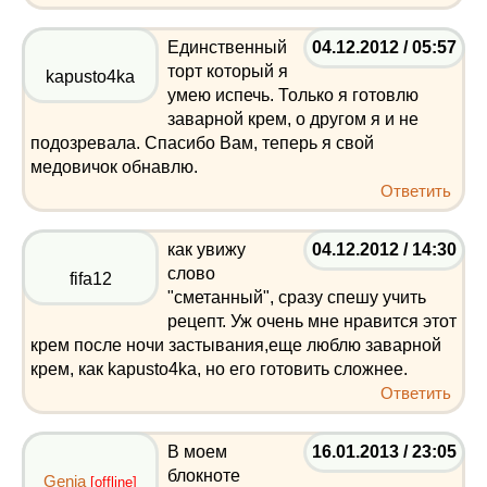
Единственный
04.12.2012 / 05:57
торт который я
kapusto4ka
умею испечь. Только я готовлю
заварной крем, о другом я и не
подозревала. Спасибо Вам, теперь я свой
медовичок обнавлю.
Ответить
как увижу
04.12.2012 / 14:30
слово
fifa12
"сметанный", сразу спешу учить
рецепт. Уж очень мне нравится этот
крем после ночи застывания,еще люблю заварной
крем, как kapusto4ka, но его готовить сложнее.
Ответить
В моем
16.01.2013 / 23:05
блокноте
Genia
[offline]