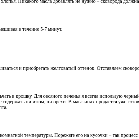
 хлопья. Никакого масла добавлять не нужно – сковорода должна
ешивая в течение 5-7 минут.
иваться и приобретать желтоватый оттенок. Отставляем сковород
ьчать в крошку. Для овсяного печенья я всегда использую черны
е содержать ни изюм, ни орехи. В магазинах продается уже гот
пта.
 комнатной температуры. Порежьте его на кусочки – так процес