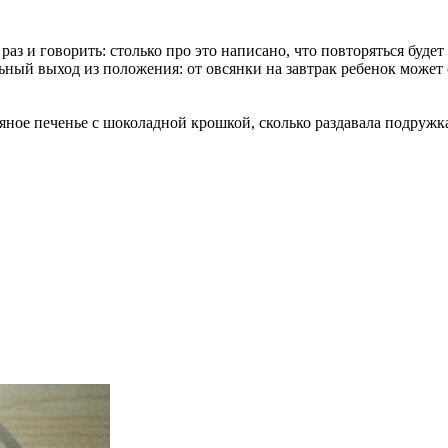
аз и говорить: столько про это написано, что повторяться будет
ельный выход из положения: от овсянки на завтрак ребенок может 
сяное печенье с шоколадной крошкой, сколько раздавала подружка