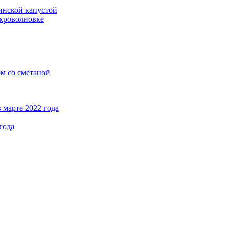
кинской капустой
кроволновке
ом со сметаной
 марте 2022 года
года