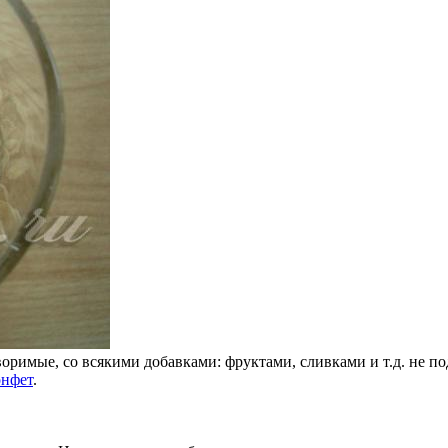
имые, со всякими добавками: фруктами, сливками и т.д. не по
онфет
.