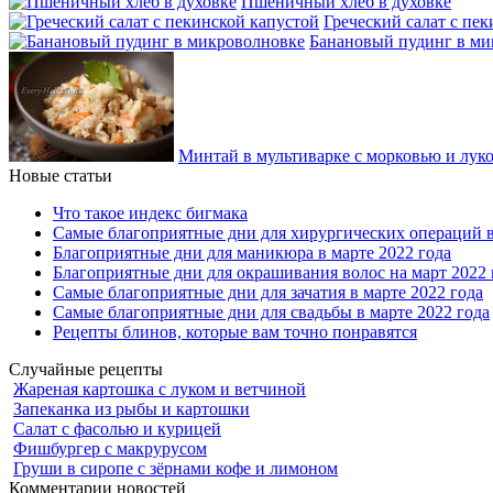
Пшеничный хлеб в духовке
Греческий салат с пе
Банановый пудинг в ми
Минтай в мультиварке с морковью и лук
Новые статьи
Что такое индекс бигмака
Самые благоприятные дни для хирургических операций в
Благоприятные дни для маникюра в марте 2022 года
Благоприятные дни для окрашивания волос на март 2022 
Самые благоприятные дни для зачатия в марте 2022 года
Самые благоприятные дни для свадьбы в марте 2022 года
Рецепты блинов, которые вам точно понравятся
Случайные рецепты
Жареная картошка с луком и ветчиной
Запеканка из рыбы и картошки
Салат с фасолью и курицей
Фишбургер с макрурусом
Груши в сиропе с зёрнами кофе и лимоном
Комментарии новостей