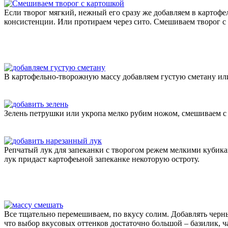
Если творог мягкий, нежный его сразу же добавляем в картоф
консистенции. Или протираем через сито. Смешиваем творог с
В картофельно-творожную массу добавляем густую сметану или 
Зелень петрушки или укропа мелко рубим ножом, смешиваем с
Репчатый лук для запеканки с творогом режем мелкими кубик
лук придаст картофеьной запеканке некоторую остроту.
Все тщательно перемешиваем, по вкусу солим. Добавлять черны
что выбор вкусовых оттенков достаточно большой – базилик, ча