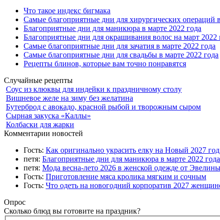
Что такое индекс бигмака
Самые благоприятные дни для хирургических операций в
Благоприятные дни для маникюра в марте 2022 года
Благоприятные дни для окрашивания волос на март 2022 
Самые благоприятные дни для зачатия в марте 2022 года
Самые благоприятные дни для свадьбы в марте 2022 года
Рецепты блинов, которые вам точно понравятся
Случайные рецепты
Соус из клюквы для индейки к праздничному столу
Вишневое желе на зиму без желатина
Бутерброд с авокадо, красной рыбой и творожным сыром
Сырная закуска «Каллы»
Колбаски для жарки
Комментарии новостей
Гость:
Как оригинально украсить елку на Новый 2027 го
петя:
Благоприятные дни для маникюра в марте 2022 года
петя:
Мода весна-лето 2026 в женской одежде от Эвелин
Гость:
Приготовление мяса кролика мягким и сочным
Гость:
Что одеть на новогодний корпоратив 2027 женщине
Опрос
Сколько блюд вы готовите на праздник?