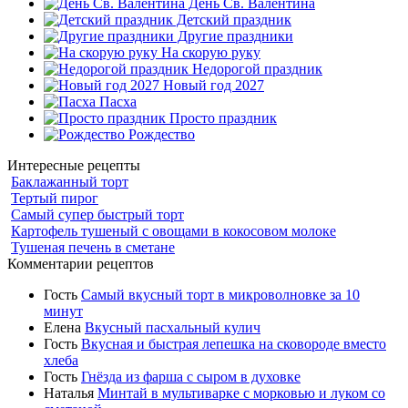
День Св. Валентина
Детский праздник
Другие праздники
На скорую руку
Недорогой праздник
Новый год 2027
Пасха
Просто праздник
Рождество
Интересные рецепты
Баклажанный торт
Тертый пирог
Самый супер быстрый торт
Картофель тушеный с овощами в кокосовом молоке
Тушеная печень в сметане
Комментарии рецептов
Гость
Самый вкусный торт в микроволновке за 10
минут
Елена
Вкусный пасхальный кулич
Гость
Вкусная и быстрая лепешка на сковороде вместо
хлеба
Гость
Гнёзда из фарша с сыром в духовке
Наталья
Минтай в мультиварке с морковью и луком со