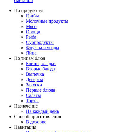
сметаной
По продуктам
Грибы
Молочные продукты
Мясо
Овощи
Рыба
Субпродукты
Фрукты и ягоды
Яйца
По типам блюд
Блины, оладьи
Вторые блюда
Выпечка
Десерты
Закуски
Первые блюда
Салаты
Торты
Назначение
На каждый день
Способ приготовления
В духовке
Навигация