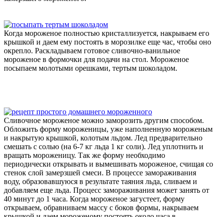
Когда мороженое полностью кристаллизуется, накрываем его
крышкой и даем ему постоять в морозилке еще час, чтобы оно
окрепло. Раскладываем готовое сливочно-ванильное
мороженое в формочки для подачи на стол. Мороженое
посыпаем молотыми орешками, тертым шоколадом.
Сливочное мороженое можно заморозить другим способом.
Обложить форму мороженицы, уже наполненную мороженым
и накрытую крышкой, колотым льдом. Лед предварительно
смешать с солью (на 6-7 кг льда 1 кг соли). Лед уплотнить и
вращать мороженицу. Так же форму необходимо
периодически открывать и вымешивать мороженое, счищая со
стенок слой замерзшей смеси. В процессе замораживания
воду, образовавшуюся в результате таяния льда, сливаем и
добавляем еще льда. Процесс замораживания может занять от
40 минут до 1 часа. Когда мороженое загустеет, форму
открываем, обравниваем массу с боков формы, накрываем
крышкой и даем мороженому постоять около часа в