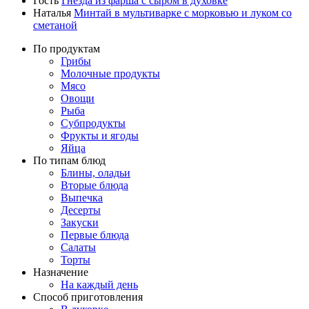
Гость
Гнёзда из фарша с сыром в духовке
Наталья
Минтай в мультиварке с морковью и луком со
сметаной
По продуктам
Грибы
Молочные продукты
Мясо
Овощи
Рыба
Субпродукты
Фрукты и ягоды
Яйца
По типам блюд
Блины, оладьи
Вторые блюда
Выпечка
Десерты
Закуски
Первые блюда
Салаты
Торты
Назначение
На каждый день
Способ приготовления