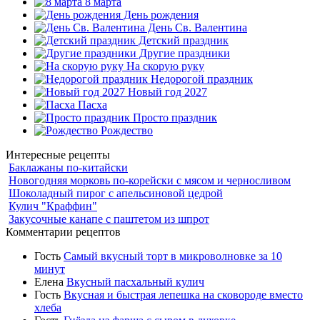
8 марта
День рождения
День Св. Валентина
Детский праздник
Другие праздники
На скорую руку
Недорогой праздник
Новый год 2027
Пасха
Просто праздник
Рождество
Интересные рецепты
Баклажаны по-китайски
Новогодняя морковь по-корейски с мясом и черносливом
Шоколадный пирог с апельсиновой цедрой
Кулич "Краффин"
Закусочные канапе с паштетом из шпрот
Комментарии рецептов
Гость
Самый вкусный торт в микроволновке за 10
минут
Елена
Вкусный пасхальный кулич
Гость
Вкусная и быстрая лепешка на сковороде вместо
хлеба