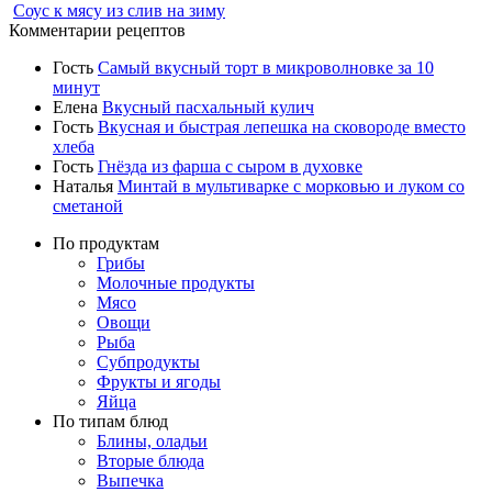
Соус к мясу из слив на зиму
Комментарии рецептов
Гость
Самый вкусный торт в микроволновке за 10
минут
Елена
Вкусный пасхальный кулич
Гость
Вкусная и быстрая лепешка на сковороде вместо
хлеба
Гость
Гнёзда из фарша с сыром в духовке
Наталья
Минтай в мультиварке с морковью и луком со
сметаной
По продуктам
Грибы
Молочные продукты
Мясо
Овощи
Рыба
Субпродукты
Фрукты и ягоды
Яйца
По типам блюд
Блины, оладьи
Вторые блюда
Выпечка