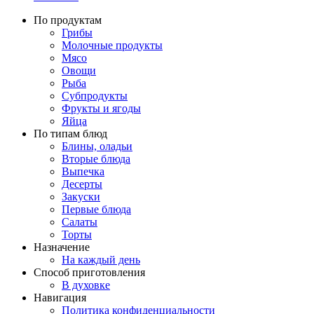
По продуктам
Грибы
Молочные продукты
Мясо
Овощи
Рыба
Субпродукты
Фрукты и ягоды
Яйца
По типам блюд
Блины, оладьи
Вторые блюда
Выпечка
Десерты
Закуски
Первые блюда
Салаты
Торты
Назначение
На каждый день
Способ приготовления
В духовке
Навигация
Политика конфиденциальности