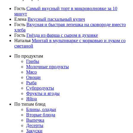
Гость
Самый вкусный торт в микроволновке за 10
минут
Елена
Вкусный пасхальный кулич
Гость
Вкусная и быстрая лепешка на сковороде вместо
хлеба
Гость
Гнёзда из фарша с сыром в духовке
Наталья
Минтай в мультиварке с морковью и луком со
сметаной
По продуктам
Грибы
Молочные продукты
Мясо
Овощи
Рыба
Субпродукты
Фрукты и ягоды
Яйца
По типам блюд
Блины, оладьи
Вторые блюда
Выпечка
Десерты
Закуски