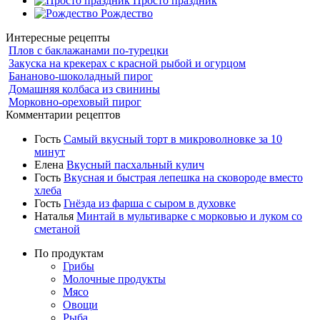
Просто праздник
Рождество
Интересные рецепты
Плов с баклажанами по-турецки
Закуска на крекерах с красной рыбой и огурцом
Бананово-шоколадный пирог
Домашняя колбаса из свинины
Морковно-ореховый пирог
Комментарии рецептов
Гость
Самый вкусный торт в микроволновке за 10
минут
Елена
Вкусный пасхальный кулич
Гость
Вкусная и быстрая лепешка на сковороде вместо
хлеба
Гость
Гнёзда из фарша с сыром в духовке
Наталья
Минтай в мультиварке с морковью и луком со
сметаной
По продуктам
Грибы
Молочные продукты
Мясо
Овощи
Рыба