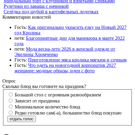
Миндальный торт с клубникой и взбитыми сливками
Рулетики из лаваша с начинкой
Селёдка под шубой в картофельных лодочках
Комментарии новостей
Гость:
Как оригинально украсить елку на Новый 2027
год Кролика
петя:
Благоприятные дни для маникюра в марте 2022
года
петя:
Мода весна-лето 2026 в женской одежде от
Эвелины Хромченко
Гость:
Приготовление мяса кролика мягким и сочным
Гость:
Что одеть на новогодний корпоратив 2027
женщине: модные образы, идеи с фото
Опрос
Сколько блюд вы готовите на праздник?
Большой стол с огромным разнообразием
Зависит от праздника
Минимальное количество блюд
Редко готовлю сам(-а), большинство блюд покупаю
отдать голос