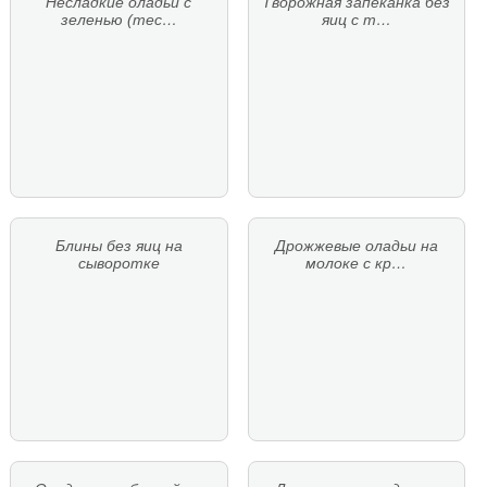
Несладкие оладьи с
Творожная запеканка без
зеленью (тес…
яиц с т…
Блины без яиц на
Дрожжевые оладьи на
сыворотке
молоке с кр…