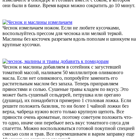
они были в банке. Время варки можно сократить до 10 минут.
Чеснок измельчаем ножом. Если не любите кусочками,
воспользуйтесь прессом для чеснока или мелкой теркой.
Маслины без косточек разрезаем вдоль пополам и шинкуем на
крупные кусочки.
Чеснок и маслины добавляем в сотейник с загустевшей
томатной массой, наливаем 50 миллилитров оливкового
масла. Если нет оливкового, попробуйте заменить его
растительным маслом без запаха. Теперь приправляем
пряностями и солью. Сушеные травы кладем по вкусу. Это
может быть сушеный сельдерей, петрушка или орегано
(душица), их понадобится примерно 1 столовая ложка. Если
решите положить базилик, то ни более 1 чайной ложки без
верха, чабреца нужно всего только крупную щепоть. Все
пряности очень ароматные, поэтому советуем положить что-
то одно, иначе они перебьют весь вкус томатного соуса для
спагетти. Можно воспользоваться готовой покупной специей
смесью соли и трав. Все перемешиваем и варим заправку еще