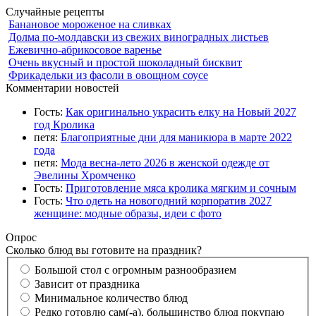
Случайные рецепты
Банановое мороженое на сливках
Долма по-молдавски из свежих виноградных листьев
Ежевично-абрикосовое варенье
Очень вкусный и простой шоколадный бисквит
Фрикадельки из фасоли в овощном соусе
Комментарии новостей
Гость:
Как оригинально украсить елку на Новый 2027
год Кролика
петя:
Благоприятные дни для маникюра в марте 2022
года
петя:
Мода весна-лето 2026 в женской одежде от
Эвелины Хромченко
Гость:
Приготовление мяса кролика мягким и сочным
Гость:
Что одеть на новогодний корпоратив 2027
женщине: модные образы, идеи с фото
Опрос
Сколько блюд вы готовите на праздник?
Большой стол с огромным разнообразием
Зависит от праздника
Минимальное количество блюд
Редко готовлю сам(-а), большинство блюд покупаю