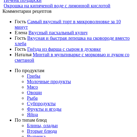
Печень по-царски
Окрошка на кипяченой воде с лимонной кислотой
Комментарии рецептов
Гость
Самый вкусный торт в микроволновке за 10
минут
Елена
Вкусный пасхальный кулич
Гость
Вкусная и быстрая лепешка на сковороде вместо
хлеба
Гость
Гнёзда из фарша с сыром в духовке
Наталья
Минтай в мультиварке с морковью и луком со
сметаной
По продуктам
Грибы
Молочные продукты
Мясо
Овощи
Рыба
Субпродукты
Фрукты и ягоды
Яйца
По типам блюд
Блины, оладьи
Вторые блюда
Выпечка