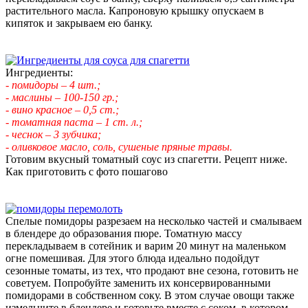
растительного масла. Капроновую крышку опускаем в
кипяток и закрываем ею банку.
Ингредиенты:
- помидоры – 4 шт.;
- маслины – 100-150 гр.;
- вино красное – 0,5 ст.;
- томатная паста – 1 ст. л.;
- чеснок – 3 зубчика;
- оливковое масло, соль, сушеные пряные травы.
Готовим вкусный томатный соус из спагетти. Рецепт ниже.
Как приготовить с фото пошагово
Спелые помидоры разрезаем на несколько частей и смалываем
в блендере до образования пюре. Томатную массу
перекладываем в сотейник и варим 20 минут на маленьком
огне помешивая. Для этого блюда идеально подойдут
сезонные томаты, из тех, что продают вне сезона, готовить не
советуем. Попробуйте заменить их консервированными
помидорами в собственном соку. В этом случае овощи также
измельчите в блендере и готовьте вместе с соком, в котором