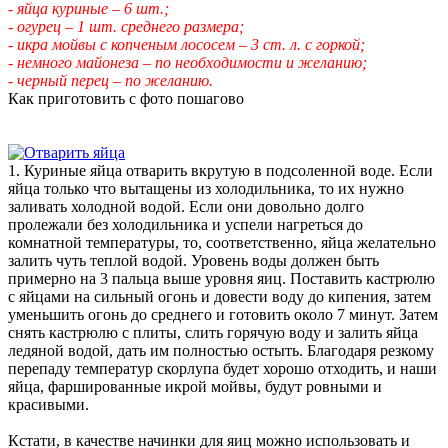
- яйца куриные – 6 шт.;
- огурец – 1 шт. среднего размера;
- икра мойвы с копченым лососем – 3 ст. л. с горкой;
- немного майонеза – по необходимости и желанию;
- черный перец – по желанию.
Как приготовить с фото пошагово
1. Куриные яйца отварить вкрутую в подсоленной воде. Если
яйца только что вытащены из холодильника, то их нужно
заливать холодной водой. Если они довольно долго
пролежали без холодильника и успели нагреться до
комнатной температуры, то, соответственно, яйца желательно
залить чуть теплой водой. Уровень воды должен быть
примерно на 3 пальца выше уровня яиц. Поставить кастрюлю
с яйцами на сильный огонь и довести воду до кипения, затем
уменьшить огонь до среднего и готовить около 7 минут. Затем
снять кастрюлю с плиты, слить горячую воду и залить яйца
ледяной водой, дать им полностью остыть. Благодаря резкому
перепаду температур скорлупа будет хорошо отходить, и наши
яйца, фаршированные икрой мойвы, будут ровными и
красивыми.
Кстати, в качестве начинки для яиц можно использовать и