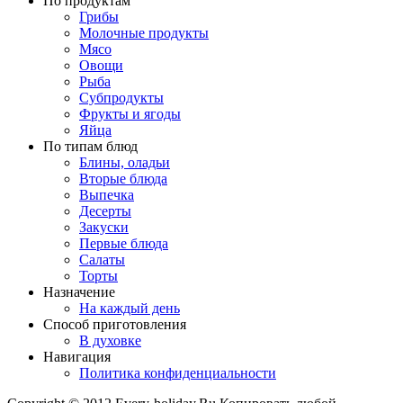
По продуктам
Грибы
Молочные продукты
Мясо
Овощи
Рыба
Субпродукты
Фрукты и ягоды
Яйца
По типам блюд
Блины, оладьи
Вторые блюда
Выпечка
Десерты
Закуски
Первые блюда
Салаты
Торты
Назначение
На каждый день
Способ приготовления
В духовке
Навигация
Политика конфиденциальности