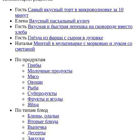
Гость
Самый вкусный торт в микроволновке за 10
минут
Елена
Вкусный пасхальный кулич
Гость
Вкусная и быстрая лепешка на сковороде вместо
хлеба
Гость
Гнёзда из фарша с сыром в духовке
Наталья
Минтай в мультиварке с морковью и луком со
сметаной
По продуктам
Грибы
Молочные продукты
Мясо
Овощи
Рыба
Субпродукты
Фрукты и ягоды
Яйца
По типам блюд
Блины, оладьи
Вторые блюда
Выпечка
Десерты
Закуски