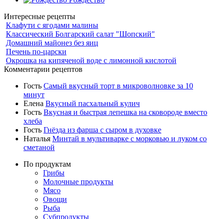
Интересные рецепты
Клафути с ягодами малины
Классический Болгарский салат "Шопский"
Домашний майонез без яиц
Печень по-царски
Окрошка на кипяченой воде с лимонной кислотой
Комментарии рецептов
Гость
Самый вкусный торт в микроволновке за 10
минут
Елена
Вкусный пасхальный кулич
Гость
Вкусная и быстрая лепешка на сковороде вместо
хлеба
Гость
Гнёзда из фарша с сыром в духовке
Наталья
Минтай в мультиварке с морковью и луком со
сметаной
По продуктам
Грибы
Молочные продукты
Мясо
Овощи
Рыба
Субпродукты