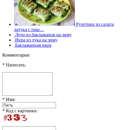
Рулетики из салата
латука с паш…
Лечо из баклажанов на зиму
Икра из лука на зиму
Баклажанная икра
Комментарии
* Написать:
* Имя:
* Код с картинки: