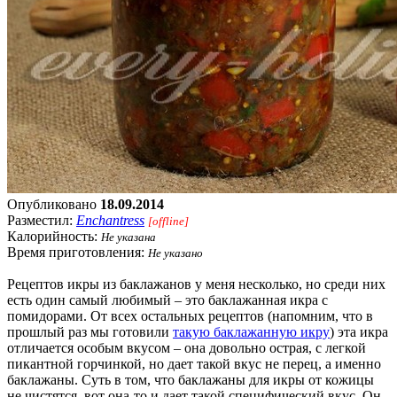
Опубликовано
18.09.2014
Разместил:
Enchantress
[offline]
Калорийность:
Не указана
Время приготовления:
Не указано
Рецептов икры из баклажанов у меня несколько, но среди них
есть один самый любимый – это баклажанная икра с
помидорами. От всех остальных рецептов (напомним, что в
прошлый раз мы готовили
такую баклажанную икру
) эта икра
отличается особым вкусом – она довольно острая, с легкой
пикантной горчинкой, но дает такой вкус не перец, а именно
баклажаны. Суть в том, что баклажаны для икры от кожицы
не чистятся, вот она-то и дает такой специфический вкус. Он,