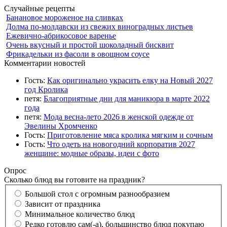
Случайные рецепты
Банановое мороженое на сливках
Долма по-молдавски из свежих виноградных листьев
Ежевично-абрикосовое варенье
Очень вкусный и простой шоколадный бисквит
Фрикадельки из фасоли в овощном соусе
Комментарии новостей
Гость:
Как оригинально украсить елку на Новый 2027
год Кролика
петя:
Благоприятные дни для маникюра в марте 2022
года
петя:
Мода весна-лето 2026 в женской одежде от
Эвелины Хромченко
Гость:
Приготовление мяса кролика мягким и сочным
Гость:
Что одеть на новогодний корпоратив 2027
женщине: модные образы, идеи с фото
Опрос
Сколько блюд вы готовите на праздник?
Большой стол с огромным разнообразием
Зависит от праздника
Минимальное количество блюд
Редко готовлю сам(-а), большинство блюд покупаю