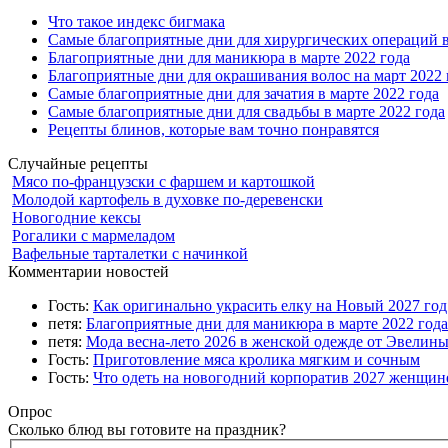
Что такое индекс бигмака
Самые благоприятные дни для хирургических операций в
Благоприятные дни для маникюра в марте 2022 года
Благоприятные дни для окрашивания волос на март 2022 
Самые благоприятные дни для зачатия в марте 2022 года
Самые благоприятные дни для свадьбы в марте 2022 года
Рецепты блинов, которые вам точно понравятся
Случайные рецепты
Мясо по-французски с фаршем и картошкой
Молодой картофель в духовке по-деревенски
Новогодние кексы
Рогалики с мармеладом
Вафельные тарталетки с начинкой
Комментарии новостей
Гость:
Как оригинально украсить елку на Новый 2027 го
петя:
Благоприятные дни для маникюра в марте 2022 года
петя:
Мода весна-лето 2026 в женской одежде от Эвелин
Гость:
Приготовление мяса кролика мягким и сочным
Гость:
Что одеть на новогодний корпоратив 2027 женщине
Опрос
Сколько блюд вы готовите на праздник?