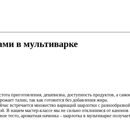
ами в мультиварке
ота приготовления, дешевизна, доступность продуктов, а самое
грожает талии, так как готовится без добавления жира.
йчас встречается множество вариаций шарлотки с разнообразной
ой. В нашем мастер-классе мы не сильно отклонимся от канонов
ное тесто, ароматная начинка – шарлотка в мультиварке получае