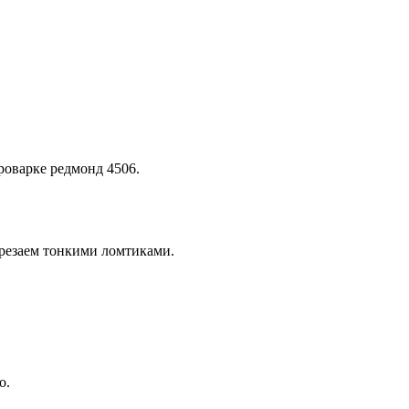
роварке редмонд 4506.
арезаем тонкими ломтиками.
о.