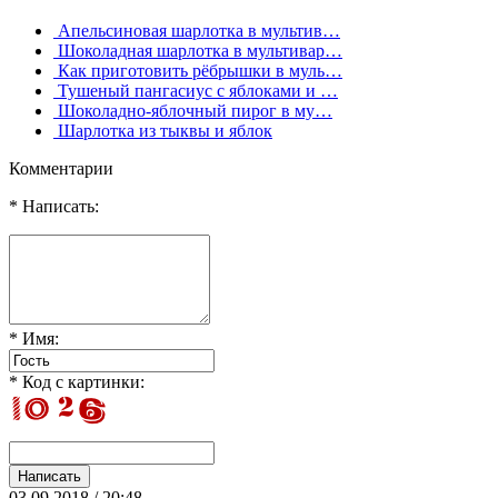
Апельсиновая шарлотка в мультив…
Шоколадная шарлотка в мультивар…
Как приготовить рёбрышки в муль…
Тушеный пангасиус с яблоками и …
Шоколадно-яблочный пирог в му…
Шарлотка из тыквы и яблок
Комментарии
* Написать:
* Имя:
* Код с картинки:
03.09.2018 / 20:48