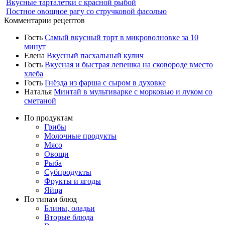
Вкусные тарталетки с красной рыбой
Постное овощное рагу со стручковой фасолью
Комментарии рецептов
Гость
Самый вкусный торт в микроволновке за 10
минут
Елена
Вкусный пасхальный кулич
Гость
Вкусная и быстрая лепешка на сковороде вместо
хлеба
Гость
Гнёзда из фарша с сыром в духовке
Наталья
Минтай в мультиварке с морковью и луком со
сметаной
По продуктам
Грибы
Молочные продукты
Мясо
Овощи
Рыба
Субпродукты
Фрукты и ягоды
Яйца
По типам блюд
Блины, оладьи
Вторые блюда