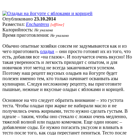
Опубликовано
23.10.2014
Разместил:
Enchantress
[offline]
Калорийность:
Не указана
Время приготовления:
Не указано
Обычно опытные хозяйки совсем не задумываются как и из
чего приготовить
оладьи
– они просто готовят их из того, что
есть, добавляя все «на глазок». И получается очень вкусно! Но
такая уверенность и легкость приходит с опытом, и для
новичков этот метод не всегда заканчивается успехом.
Поэтому наш рецепт вкусных оладьев на йогурте будет
полезен именно тем, кто только начинает осваивать азы
кулинарии. Следуя несложному рецепту, вы приготовите
пышные, нежные и вкусные оладьи с яблоками и корицей.
Основное на что следует обратить внимание – это густота
теста. Чтобы оладьи при жарке не набирали масло и не
получились очень жирными, тесто нужно сделать густым. В
идеале – таким, чтобы оно стекало с ложки очень медленно,
тяжелой волной или падало комочком. Еще один нюанс –
добавление соды. Ее нужно погасить уксусом и вливать в
тесто после того, как сода перестанет пениться. Тесто после