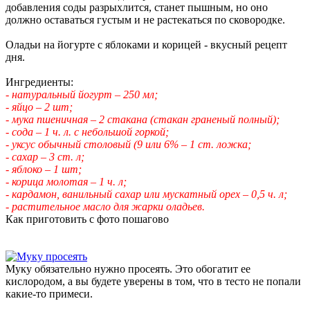
добавления соды разрыхлится, станет пышным, но оно
должно оставаться густым и не растекаться по сковородке.
Оладьи на йогурте с яблоками и корицей - вкусный рецепт
дня.
Ингредиенты:
- натуральный йогурт – 250 мл;
- яйцо – 2 шт;
- мука пшеничная – 2 стакана (стакан граненый полный);
- сода – 1 ч. л. с небольшой горкой;
- уксус обычный столовый (9 или 6%
– 1 ст. ложка;
- сахар – 3 ст. л;
- яблоко – 1 шт;
- корица молотая – 1 ч. л;
- кардамон, ванильный сахар или мускатный орех – 0,5 ч. л;
- растительное масло для жарки оладьев.
Как приготовить с фото пошагово
Муку обязательно нужно просеять. Это обогатит ее
кислородом, а вы будете уверены в том, что в тесто не попали
какие-то примеси.