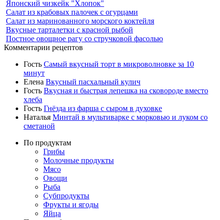
Японский чизкейк "Хлопок"
Салат из крабовых палочек с огурцами
Салат из маринованного морского коктейля
Вкусные тарталетки с красной рыбой
Постное овощное рагу со стручковой фасолью
Комментарии рецептов
Гость
Самый вкусный торт в микроволновке за 10
минут
Елена
Вкусный пасхальный кулич
Гость
Вкусная и быстрая лепешка на сковороде вместо
хлеба
Гость
Гнёзда из фарша с сыром в духовке
Наталья
Минтай в мультиварке с морковью и луком со
сметаной
По продуктам
Грибы
Молочные продукты
Мясо
Овощи
Рыба
Субпродукты
Фрукты и ягоды
Яйца