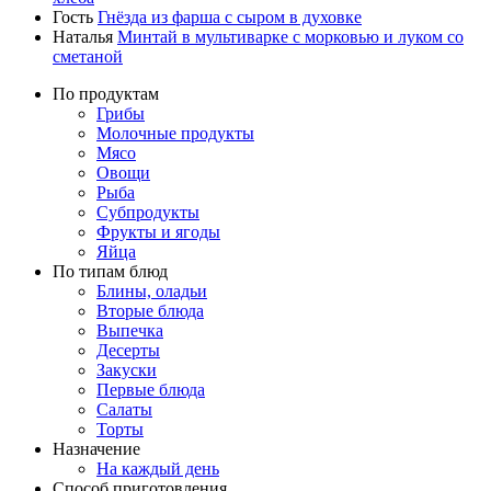
Гость
Гнёзда из фарша с сыром в духовке
Наталья
Минтай в мультиварке с морковью и луком со
сметаной
По продуктам
Грибы
Молочные продукты
Мясо
Овощи
Рыба
Субпродукты
Фрукты и ягоды
Яйца
По типам блюд
Блины, оладьи
Вторые блюда
Выпечка
Десерты
Закуски
Первые блюда
Салаты
Торты
Назначение
На каждый день
Способ приготовления