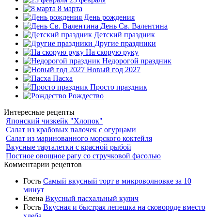
8 марта
День рождения
День Св. Валентина
Детский праздник
Другие праздники
На скорую руку
Недорогой праздник
Новый год 2027
Пасха
Просто праздник
Рождество
Интересные рецепты
Японский чизкейк "Хлопок"
Салат из крабовых палочек с огурцами
Салат из маринованного морского коктейля
Вкусные тарталетки с красной рыбой
Постное овощное рагу со стручковой фасолью
Комментарии рецептов
Гость
Самый вкусный торт в микроволновке за 10
минут
Елена
Вкусный пасхальный кулич
Гость
Вкусная и быстрая лепешка на сковороде вместо
хлеба