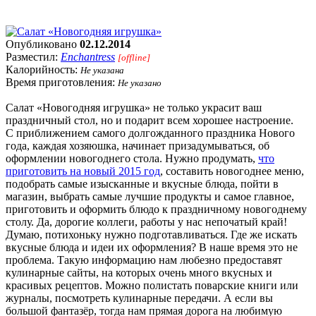
Опубликовано
02.12.2014
Разместил:
Enchantress
[offline]
Калорийность:
Не указана
Время приготовления:
Не указано
Салат «Новогодняя игрушка» не только украсит ваш
праздничный стол, но и подарит всем хорошее настроение.
С приближением самого долгожданного праздника Нового
года, каждая хозяюшка, начинает призадумываться, об
оформлении новогоднего стола. Нужно продумать,
что
приготовить на новый 2015 год
, составить новогоднее меню,
подобрать самые изысканные и вкусные блюда, пойти в
магазин, выбрать самые лучшие продукты и самое главное,
приготовить и оформить блюдо к праздничному новогоднему
столу. Да, дорогие коллеги, работы у нас непочатый край!
Думаю, потихоньку нужно подготавливаться. Где же искать
вкусные блюда и идеи их оформления? В наше время это не
проблема. Такую информацию нам любезно предоставят
кулинарные сайты, на которых очень много вкусных и
красивых рецептов. Можно полистать поварские книги или
журналы, посмотреть кулинарные передачи. А если вы
большой фантазёр, тогда нам прямая дорога на любимую