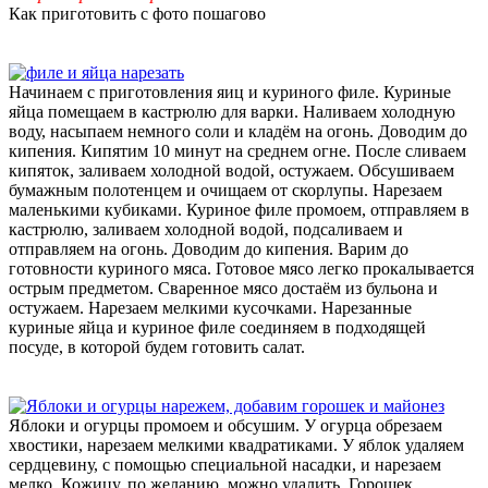
Как приготовить с фото пошагово
Начинаем с приготовления яиц и куриного филе. Куриные
яйца помещаем в кастрюлю для варки. Наливаем холодную
воду, насыпаем немного соли и кладём на огонь. Доводим до
кипения. Кипятим 10 минут на среднем огне. После сливаем
кипяток, заливаем холодной водой, остужаем. Обсушиваем
бумажным полотенцем и очищаем от скорлупы. Нарезаем
маленькими кубиками. Куриное филе промоем, отправляем в
кастрюлю, заливаем холодной водой, подсаливаем и
отправляем на огонь. Доводим до кипения. Варим до
готовности куриного мяса. Готовое мясо легко прокалывается
острым предметом. Сваренное мясо достаём из бульона и
остужаем. Нарезаем мелкими кусочками. Нарезанные
куриные яйца и куриное филе соединяем в подходящей
посуде, в которой будем готовить салат.
Яблоки и огурцы промоем и обсушим. У огурца обрезаем
хвостики, нарезаем мелкими квадратиками. У яблок удаляем
сердцевину, с помощью специальной насадки, и нарезаем
мелко. Кожицу, по желанию, можно удалить. Горошек