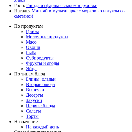
хлеба
Гость
Гнёзда из фарша с сыром в духовке
Наталья
Минтай в мультиварке с морковью и луком со
сметаной
По продуктам
Грибы
Молочные продукты
Мясо
Овощи
Рыба
Субпродукты
Фрукты и ягоды
Яйца
По типам блюд
Блины, оладьи
Вторые блюда
Выпечка
Десерты
Закуски
Первые блюда
Салаты
Торты
Назначение
На каждый день